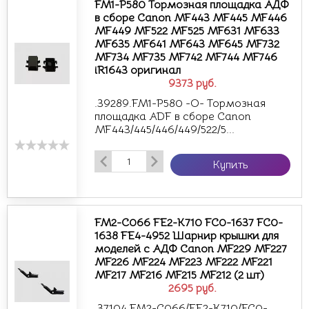
FM1-P580 Тормозная площадка АДФ
в сборе Canon MF443 MF445 MF446
MF449 MF522 MF525 MF631 MF633
MF635 MF641 MF643 MF645 MF732
MF734 MF735 MF742 MF744 MF746
iR1643 оригинал
9373
руб.
.39289.FM1-P580 -O- Тормозная
площадка ADF в сборе Canon
MF443/445/446/449/522/5...
Купить
FM2-C066 FE2-K710 FC0-1637 FC0-
1638 FE4-4952 Шарнир крышки для
моделей с АДФ Canon MF229 MF227
MF226 MF224 MF223 MF222 MF221
MF217 MF216 MF215 MF212 (2 шт)
2695
руб.
.37104.FM2-C066/FE2-K710/FC0-