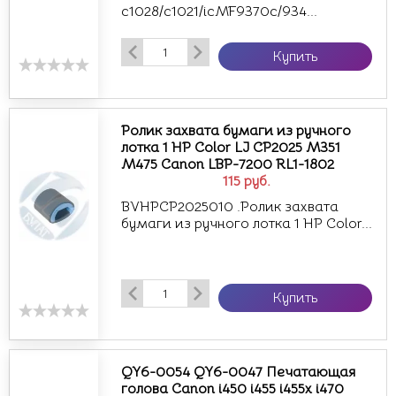
c1028/c1021/icMF9370c/934...
Купить
Pолик захвата бумаги из ручного
лотка 1 HP Color LJ CP2025 M351
M475 Canon LBP-7200 RL1-1802
115
руб.
BVHPCP2025010 .Pолик захвата
бумаги из ручного лотка 1 HP Color...
Купить
QY6-0054 QY6-0047 Печатающая
голова Canon i450 i455 i455x i470