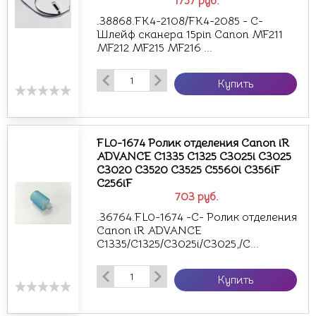
1757
руб.
.38868.FK4-2108/FK4-2085 - С-
Шлейф сканера 15pin Canon MF211
MF212 MF215 MF216 ...
Купить
FL0-1674 Ролик отделения Canon iR
ADVANCE C1335 C1325 C3025i C3025
C3020 C3520 C3525 C5560i C356iF
C256iF
703
руб.
.36764.FL0-1674 -С- Ролик отделения
Canon iR ADVANCE
C1335/C1325/C3025i/C3025,/C...
Купить