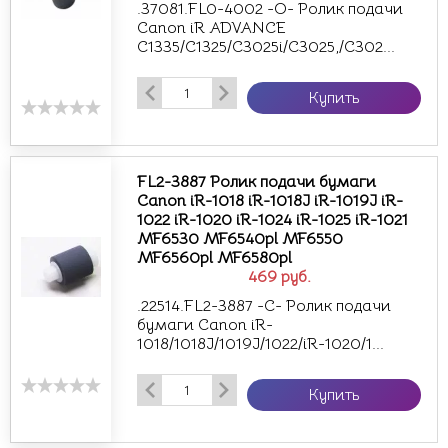
.37081.FL0-4002 -О- Ролик подачи
Canon iR ADVANCE
C1335/C1325/C3025i/C3025,/C302...
Купить
FL2-3887 Ролик подачи бумаги
Canon iR-1018 iR-1018J iR-1019J iR-
1022 iR-1020 iR-1024 iR-1025 iR-1021
MF6530 MF6540pl MF6550
MF6560pl MF6580pl
469
руб.
.22514.FL2-3887 -С- Ролик подачи
бумаги Canon iR-
1018/1018J/1019J/1022/iR-1020/1...
Купить