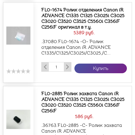
FL0-1674 Ролик отделения Canon iR
ADVANCE C1335 C1325 C3025i C3025
C3020 C3520 C3525 C5560i C356iF
C256iF оригинал в т.у.
5389
руб.
.37080.FL0-1674 -O- Ролик
отделения Canon iR ADVANCE
C1335/C1325/C3025i/C3025,/C...
Купить
FL0-2885 Ролик захвата Canon iR
ADVANCE C1335 C1325 C3025i C3025
C3020 C3520 C3525 C5560i C356iF
C256iF
586
руб.
.36763.FL0-2885 -С- Ролик захвата
Canon iR ADVANCE