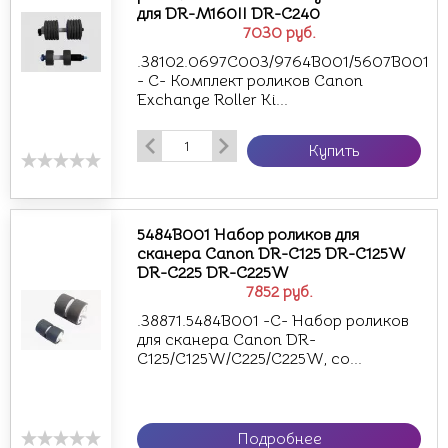
для DR-M160II DR-C240
7030
руб.
.38102.0697C003/9764B001/5607B001
- С- Комплект роликов Canon
Exchange Roller Ki...
Купить
5484B001 Набор роликов для
сканера Canon DR-C125 DR-C125W
DR-C225 DR-C225W
7852
руб.
.38871.5484B001 -С- Набор роликов
для сканера Canon DR-
C125/C125W/C225/C225W, со...
Подробнее