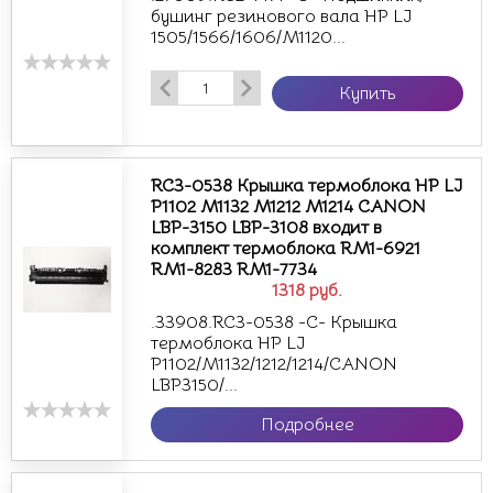
бушинг резинового вала HP LJ
1505/1566/1606/M1120...
Купить
RC3-0538 Крышка термоблока HP LJ
P1102 M1132 M1212 M1214 CANON
LBP-3150 LBP-3108 входит в
комплект термоблока RM1-6921
RM1-8283 RM1-7734
1318
руб.
.33908.RC3-0538 -С- Крышка
термоблока HP LJ
P1102/M1132/1212/1214/CANON
LBP3150/...
Подробнее