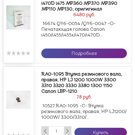
i470D i475 MP360 MP370 MP390
MP110 MP130, оригигинал
6480
руб.
.16674.QY6-0054 /QY6-0047 -О-
Печатающая голова Canon
i450/i455/i455x/i470/i470D...
Подробнее
RA0-1095 Втулка резинового вала,
правая, HP LJ 1200 1000W 3300
3310 3320 3330 3380 1300 1150
Canon LBP-1210
78
руб.
.10527.RA0-1095 -С- Втулка
резинового вала, правая, HP LJ1200/
1000W/ 3300/3310/...
Купить