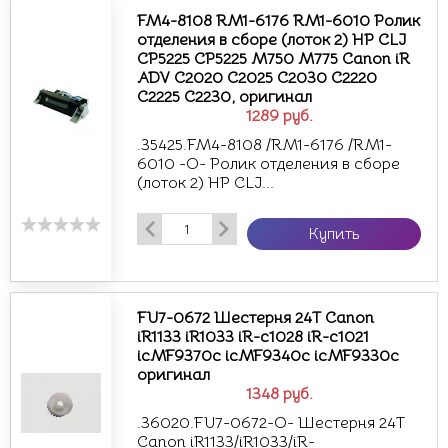
FM4-8108 RM1-6176 RM1-6010 Ролик
отделения в сборе (лоток 2) HP CLJ
CP5225 CP5225 M750 M775 Canon iR
ADV C2020 C2025 C2030 C2220
C2225 C2230, оригинал
1289
руб.
.35425.FM4-8108 /RM1-6176 /RM1-
6010 -О- Ролик отделения в сборе
(лоток 2) HP CLJ...
Купить
FU7-0672 Шестерня 24T Canon
iR1133 iR1033 iR-c1028 iR-c1021
icMF9370c icMF9340c icMF9330c
оригинал
1348
руб.
.36020.FU7-0672-O- Шестерня 24T
Canon iR1133/iR1033/iR-