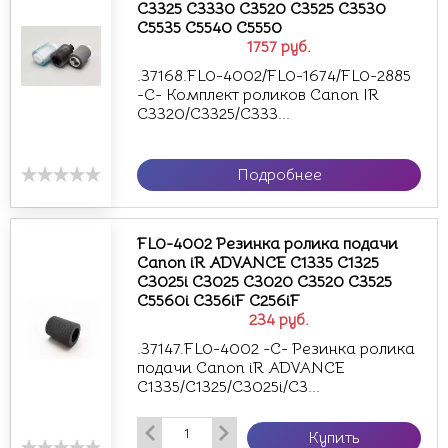
C3325 C3330 C3520 C3525 C3530
C5535 C5540 C5550
1757
руб.
.37168.FL0-4002/FL0-1674/FL0-2885
-С- Комплект роликов Canon IR
C3320/C3325/C333...
Подробнее
FL0-4002 Резинка ролика подачи
Canon iR ADVANCE C1335 C1325
C3025i C3025 C3020 C3520 C3525
C5560i C356iF C256iF
234
руб.
.37147.FL0-4002 -С- Резинка ролика
подачи Canon iR ADVANCE
C1335/C1325/C3025i/C3...
Купить