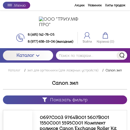
Меню
Акции
Новинки
Хиты продаж
8 (495) 142-78-05
8 (977) 658-33-06 (выходные)
Войти
Корзина (
0
)
Каталог
Каталог
/
зип для оргтехники (для лазерных устройств)
/
Canon зип
Canon зип
Показать фильтр
0697C003 9764B001 5607B001
1550C001 5595C001 Комплект
роликов Canon Exchange Roller Kit