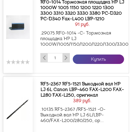
RF0-1014 Тормозная площадка HP LJ
1000W 1005 1150 1200 1220 1300
3300 3310 3320 3330 3380 PC-D320
PC-D340 Fax-L400 LBP-1210
91
руб.
.29075.RF0-1014 -С- Тормозная
площадка HP LJ
1000W/1005/1150/1200/1220/1300/3300...
Купить
RF5-2367 RF5-1521 Выходной вал HP
LJ 6L Canon LBP-460 FAX-L200 FAX-
L280 FAX-L250, оригинал
389
руб.
.10135.RF5-2367 /RF5-1521 -О-
Выходной вал HP LJ 6L/LBP-
460/FAX-L200/280/250, ор...