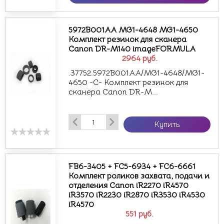
5972B001AA MG1-4648 MG1-4650
Комплект резинок для сканера
Canon DR-M140 imageFORMULA
2964
руб.
.37752.5972B001AA/MG1-4648/MG1-
4650 -С- Комплект резинок для
сканера Canon DR-M...
Купить
FB6-3405 + FC5-6934 + FC6-6661
Комплект роликов захвата, подачи и
отделения Canon iR2270 iR4570
iR3570 iR2230 iR2870 iR3530 iR4530
iR4570
551
руб.