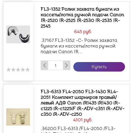
FL3-1352 Ролик захвата бумаги из
кассеты/лотка ручной подачи Canon
IR-2520 IR-2525 IR-2530 IR-2535 IR-
2545
645
руб.
.37167.FL3-1352 -С- Ролик захвата
бумаги из кассеты/лотка ручной
подачи Canon IR...
Купить
FL3-6313 FL4-2050 FL3-1430 RL4-
2051 Комплект шарниров правый/
левый АДФ Canon iR1435 iR1430 iR-
c1225 iR-c1225iF iR-ADV-c351 iR-ADV-
c350 iR-ADV-c250
4101
руб.
.36200.FL3-6313 /FL4-2050 /FL3-