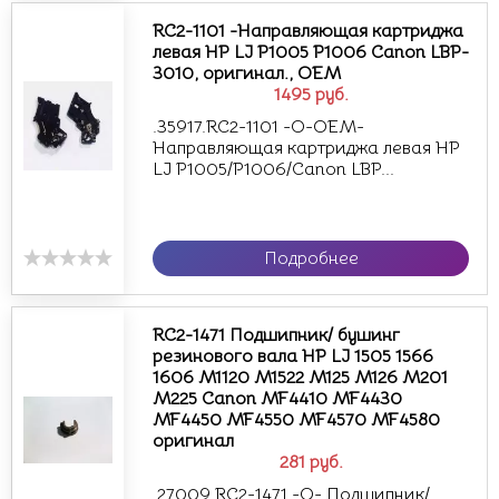
RC2-1101 -Направляющая картриджа
левая HP LJ P1005 P1006 Canon LBP-
3010, оригинал., OEM
1495
руб.
.35917.RC2-1101 -О-OEM-
Направляющая картриджа левая HP
LJ P1005/P1006/Canon LBP...
Подробнее
RC2-1471 Подшипник/ бушинг
резинового вала HP LJ 1505 1566
1606 M1120 M1522 M125 M126 M201
M225 Canon MF4410 MF4430
MF4450 MF4550 MF4570 MF4580
оригинал
281
руб.
.27009.RC2-1471 -О- Подшипник/