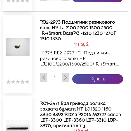
RB2-2973 Подшипник резинового
вала HP LJ 2100 2200 1500 2500
IR-/Smart BasePC -1210 1230 1270F
1310 1330
111
руб.
.11376.RB2-2973 -С- Подшипник
резинового вала HP
LJ2100/2200/1500/2500/IR-/Smart...
Купить
RC1-3471 Вал привода ролика
захвата бумаги HP LJ 1320 1160
3390 3392 P2015 P2014 M2727 canon
LBP-3300 LBP-3360 LBP-3310 LBP-
3370, оригинал в т.у.