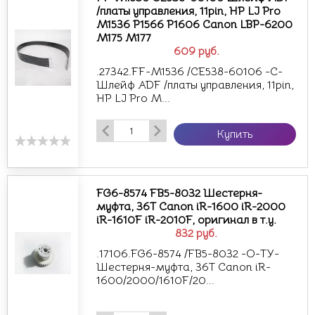
/платы управления, 11pin, HP LJ Pro
M1536 P1566 P1606 Canon LBP-6200
M175 M177
609
руб.
.27342.FF-M1536 /CE538-60106 -С-
Шлейф ADF /платы управления, 11pin,
HP LJ Pro M...
Купить
FG6-8574 FB5-8032 Шестерня-
муфта, 36T Canon iR-1600 iR-2000
iR-1610F iR-2010F, оригинал в т.у.
832
руб.
.17106.FG6-8574 /FB5-8032 -О-ТУ-
Шестерня-муфта, 36T Canon iR-
1600/2000/1610F/20...