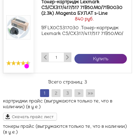
Тонер-картридж Lexmark
CS/CX317/417/517 71B50M0/71B0030
(2.3k) Magenta БУЛАТ s-Line
840
руб.
BFLX0CS317030 .Тонер-картридж
Lexmark CS/CX317/417/517 71B50M0/
Купить
Всего страниц:
3
1
2
3
»
»»
картриджи прайс (выгружаются только те, что в
наличии) (в у.е.)
Скачать прайс лист
тонеры прайс (выгружаются только те, что в наличии)
(в у.е.)