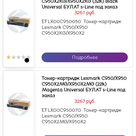
C950X2KG/X950X2KG (32k) Black
Universal БУЛАТ s-Line под заказ
3267
руб.
EFLX00C950050 .Тонер-картридж
Lexmark C950/X950
C950X2KG/X950X2
Подробнее
Тонер-картридж Lexmark C950/X950
C950X2MG/X950X2MG (22k)
Magenta Universal БУЛАТ s-Line под
заказ
3267
руб.
EFLX00C950070 .Тонер-картридж
Lexmark C950/X950
C950X2MG/X950X2