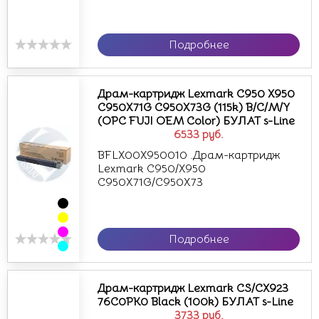
Подробнее
Драм-картридж Lexmark C950 X950
C950X71G C950X73G (115k) B/C/M/Y
(OPC FUJI OEM Color) БУЛАТ s-Line
6533
руб.
BFLX00X950010 .Драм-картридж
Lexmark C950/X950
C950X71G/C950X73
Подробнее
Драм-картридж Lexmark CS/CX923
76C0PK0 Black (100k) БУЛАТ s-Line
3733
руб.