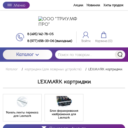
Меню
Акции
Новинки
Хиты продаж
8 (495) 142-78-05
8 (977) 658-33-06 (выходные)
Войти
Корзина (
0
)
Каталог
Каталог
/
картриджи (для лазерных устройств)
/
LEXMARK картриджи
LEXMARK картриджи
Блок формирования
Ракель ленты переноса
изображения для
для Lexmark
Lexmark