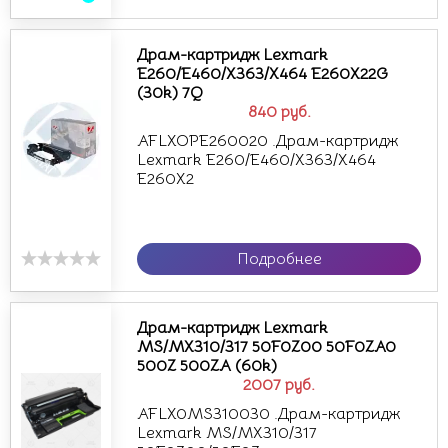
Драм-картридж Lexmark
E260/E460/X363/X464 E260X22G
(30k) 7Q
840
руб.
AFLXOPE260020 .Драм-картридж
Lexmark E260/E460/X363/X464
E260X2
Подробнее
Драм-картридж Lexmark
MS/MX310/317 50F0Z00 50F0ZA0
500Z 500ZA (60k)
2007
руб.
AFLX0MS310030 .Драм-картридж
Lexmark MS/MX310/317