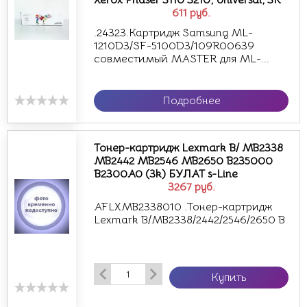
Xerox Phaser 3110 3210, Universal, 3K
611
руб.
.24323.Картридж Samsung ML-
1210D3/SF-5100D3/109R00639
совместимый MASTER для ML-...
Подробнее
Тонер-картридж Lexmark B/ MB2338
MB2442 MB2546 MB2650 B235000
B2300A0 (3k) БУЛАТ s-Line
3267
руб.
AFLXMB2338010 .Тонер-картридж
Lexmark B/MB2338/2442/2546/2650 B
Купить