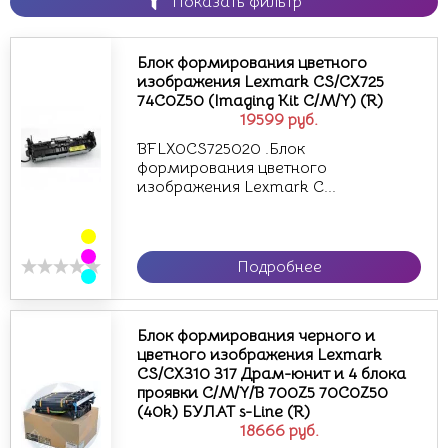
Показать фильтр
Блок формирования цветного
изображения Lexmark CS/CX725
74C0Z50 (Imaging Kit C/M/Y) (R)
19599
руб.
BFLX0CS725020 .Блок
формирования цветного
изображения Lexmark C...
Подробнее
Блок формирования черного и
цветного изображения Lexmark
CS/CX310 317 Драм-юнит и 4 блока
проявки C/M/Y/B 700Z5 70C0Z50
(40k) БУЛАТ s-Line (R)
18666
руб.