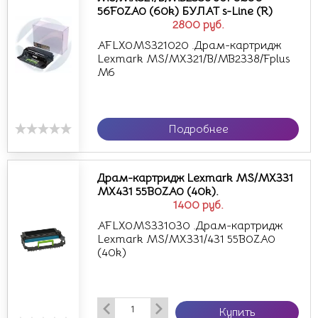
56F0ZA0 (60k) БУЛАТ s-Line (R)
2800
руб.
AFLX0MS321020 .Драм-картридж
Lexmark MS/MX321/B/MB2338/Fplus
M6
Подробнее
Драм-картридж Lexmark MS/MX331
MX431 55B0ZA0 (40k).
1400
руб.
AFLX0MS331030 .Драм-картридж
Lexmark MS/MX331/431 55B0ZA0
(40k)
Купить