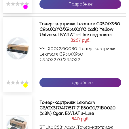
Подробнее
Тонер-картридж Lexmark C950/X950
C950X2YG/X950X2YG (22k) Yellow
Universal БУЛАТ s-Line под заказ
3267
руб.
EFLX00C950080 .Тонер-картридж
Lexmark C950/X950
C950X2YG/X950X2
Подробнее
Тонер-картридж Lexmark
CS/CX317/417/517 71B50C0/71B0020
(2.3k) Cyan БУЛАТ s-Line
840
руб.
BFLX0CS317020 .Тонер-картридж