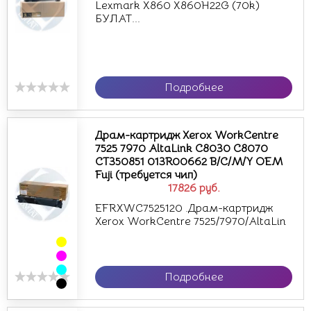
Lexmark X860 X860H22G (70k)
БУЛАТ...
Подробнее
Драм-картридж Xerox WorkCentre
7525 7970 AltaLink C8030 C8070
CT350851 013R00662 B/C/M/Y OEM
Fuji (требуется чип)
17826
руб.
EFRXWC7525120 .Драм-картридж
Xerox WorkCentre 7525/7970/AltaLin
Подробнее