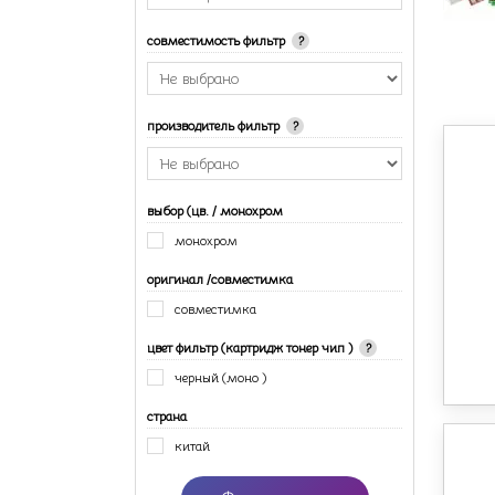
совместимость фильтр
?
производитель фильтр
?
выбор (цв. / монохром
монохром
оригинал /совместимка
совместимка
цвет фильтр (картридж тонер чип )
?
черный (моно )
страна
китай