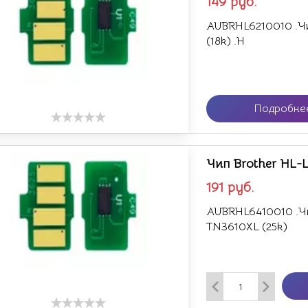
149
руб.
AUBRHL6210010 .Чи
(18k) .H
Подробне
Чип Brother HL-
191
руб.
AUBRHL6410010 .Ч
TN3610XL (25k)