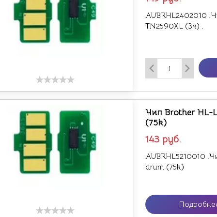
AUBRHL2402010 .Ч
TN2590XL (3k) .
Чип Brother HL-
(75k)
143
руб.
AUBRHL5210010 .Ч
drum (75k)
Подробне