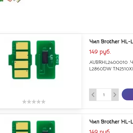
Чип Brother HL-
149
руб.
AUBRHL2400010 .Ч
L2860DW TN2510XL
Чип Brother HL-
149
руб.