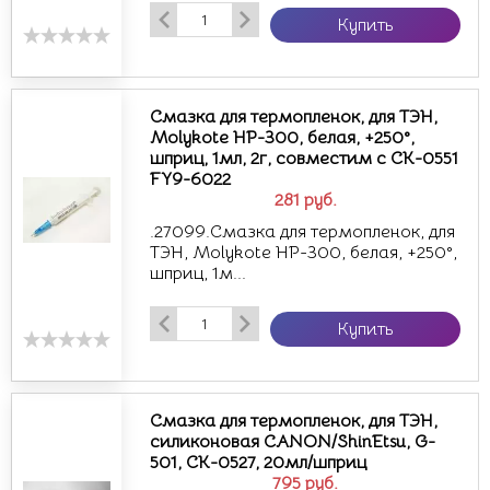
Купить
Смазка для термопленок, для ТЭН,
Molykote НР-300, белая, +250°,
шприц, 1мл, 2г, совместим с CK-0551
FY9-6022
281
руб.
.27099.Смазка для термопленок, для
ТЭН, Molykote НР-300, белая, +250°,
шприц, 1м...
Купить
Смазка для термопленок, для ТЭН,
силиконовая CANON/ShinEtsu, G-
501, CK-0527, 20мл/шприц
795
руб.