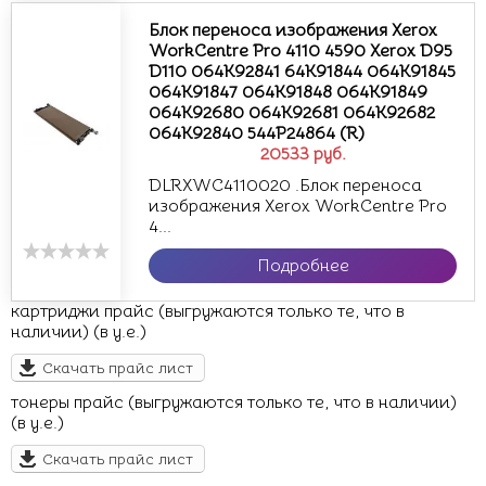
Блок переноса изображения Xerox
WorkCentre Pro 4110 4590 Xerox D95
D110 064K92841 64K91844 064K91845
064K91847 064K91848 064K91849
064K92680 064K92681 064K92682
064K92840 544P24864 (R)
20533
руб.
DLRXWC4110020 .Блок переноса
изображения Xerox WorkCentre Pro
4...
Подробнее
картриджи прайс (выгружаются только те, что в
наличии) (в у.е.)
Скачать прайс лист
тонеры прайс (выгружаются только те, что в наличии)
(в у.е.)
Скачать прайс лист