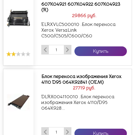
607K04921 607K04922 607K04923
(R)
29866
руб.
ELRXVLC500010 .Блок переноса
Xerox VersaLink
C500/C505/C600/C60
Купить
Блок переноса изображения Xerox
4110 D95 064K92841 (OEM)
27719
руб.
DLRX004110010 .Блок переноса
изображения Xerox 4110/D95
064K928...
Купить