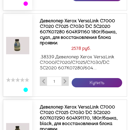
Девелопер Xerox VersaLink C7000
C7020 C7025 C7030 DC SC2020
607K07280 604K91160 180г/банка,
cyan, для восстановления блока
проявки
2578
руб.
.38339.Девелопер Xerox VersaLink
C7000/C7020/C7025/C7030/DC
SC2020 607K07280/604...
Купить
Девелопер Xerox VersaLink C7000
C7020 C7025 C7030 DC SC2020
607K07290 604K91170, 180г/банка,
black, для восстановления блока
проявки