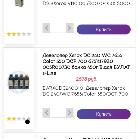
D95/Xerox 4110 005R00704/505S000
Купить
Девелопер Xerox DC 240 WC 7655
Color 550 DCP 700 675K17930
005R00730 банка 450г Black БУЛАТ
s-Line
2678
руб.
EARX0DC240010 .Девелопер Xerox
DC 240/WC 7655/Color 550/DCP 700
Купить