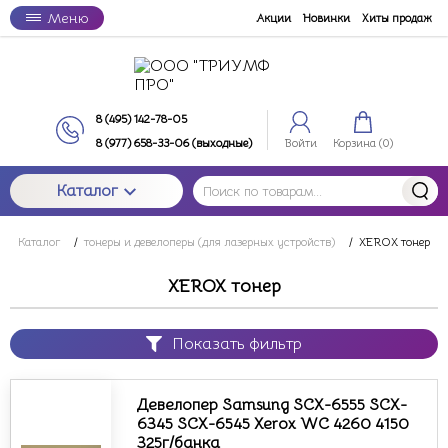
Меню
Акции
Новинки
Хиты продаж
8 (495) 142-78-05
8 (977) 658-33-06 (выходные)
Войти
Корзина (
0
)
Каталог
Каталог
/
тонеры и девелоперы (для лазерных устройств)
/
XEROX тонер
XEROX тонер
Показать фильтр
Девелопер Samsung SCX-6555 SCX-
6345 SCX-6545 Xerox WC 4260 4150
325г/банка