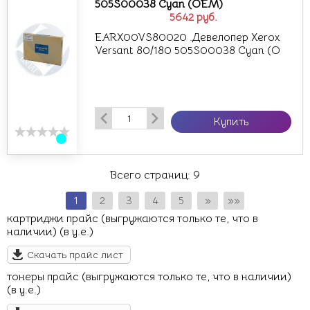
505S00038 Cyan (OEM)
5642
руб.
EARX00VS80020 .Девелопер Xerox
Versant 80/180 505S00038 Cyan (O
Купить
Всего страниц:
9
1
2
3
4
5
»
»»
картриджи прайс (выгружаются только те, что в
наличии) (в у.е.)
Скачать прайс лист
тонеры прайс (выгружаются только те, что в наличии)
(в у.е.)