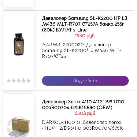
Девелопер Samsung SL-K2200 HP LJ
M436 MLT-R707 CF257A банка 255г
(80k) БУЛАТ s-Line
1530
руб.
AASMSL2200020 .Девелопер
Samsung SL-K2200/LJ M436 MLT-
R707/CF25
Подробнее
Девелопер Xerox 4110 4112 D95 D110
005R00704 675K16880 (OEM)
6503
руб.
DARX004110010 .Девелопер Xerox
4110/4112/D95/110 005R00704/675K