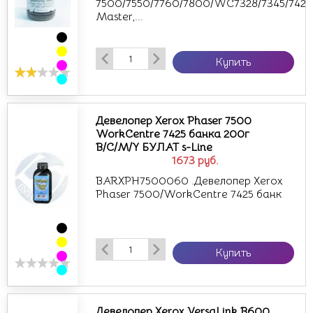
7500/7550/7760/7800/WC7328/7345/7425/
Master,...
Купить
Девелопер Xerox Phaser 7500
WorkCentre 7425 банка 200г
B/C/M/Y БУЛАТ s-Line
1673
руб.
BARXPH7500060 .Девелопер Xerox
Phaser 7500/WorkCentre 7425 банк
Купить
Девелопер Xerox VersaLink B600