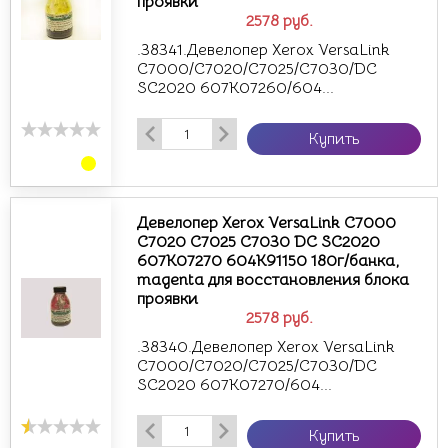
проявки
2578
руб.
.38341.Девелопер Xerox VersaLink
C7000/C7020/C7025/C7030/DC
SC2020 607K07260/604...
Купить
Девелопер Xerox VersaLink C7000
C7020 C7025 C7030 DC SC2020
607K07270 604K91150 180г/банка,
magenta для восстановления блока
проявки
2578
руб.
.38340.Девелопер Xerox VersaLink
C7000/C7020/C7025/C7030/DC
SC2020 607K07270/604...
Купить