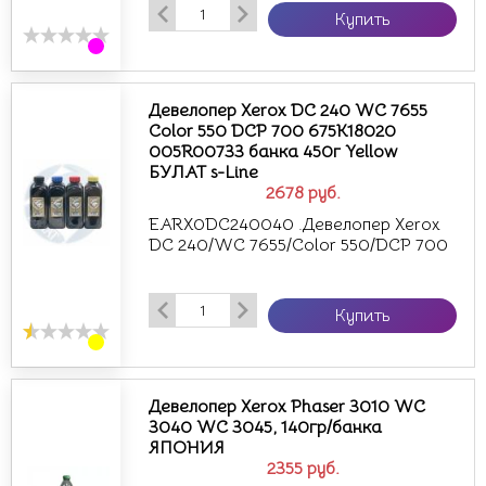
Купить
Девелопер Xerox DC 240 WC 7655
Color 550 DCP 700 675K18020
005R00733 банка 450г Yellow
БУЛАТ s-Line
2678
руб.
EARX0DC240040 .Девелопер Xerox
DC 240/WC 7655/Color 550/DCP 700
Купить
Девелопер Xerox Phaser 3010 WC
3040 WC 3045, 140гр/банка
ЯПОНИЯ
2355
руб.