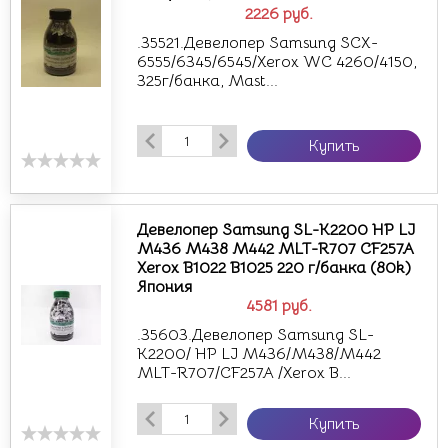
2226
руб.
.35521.Девелопер Samsung SCX-
6555/6345/6545/Xerox WC 4260/4150,
325г/банка, Mast...
Купить
Девелопер Samsung SL-K2200 HP LJ
M436 M438 M442 MLT-R707 CF257A
Xerox B1022 B1025 220 г/банка (80k)
Япония
4581
руб.
.35603.Девелопер Samsung SL-
K2200/ HP LJ M436/M438/M442
MLT-R707/CF257A /Xerox B...
Купить