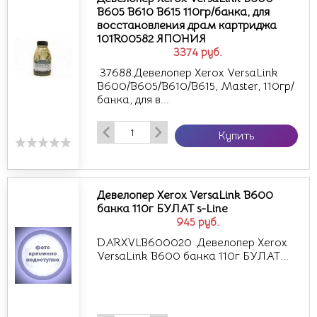
B605 B610 B615 110гр/банка, для
восстановления драм картриджа
101R00582 ЯПОНИЯ
3374
руб.
.37688.Девелопер Xerox VersaLink
B600/B605/B610/B615, Master, 110гр/
банка, для в...
Купить
Девелопер Xerox VersaLink B600
банка 110г БУЛАТ s-Line
945
руб.
DARXVLB600020 .Девелопер Xerox
VersaLink B600 банка 110г БУЛАТ...