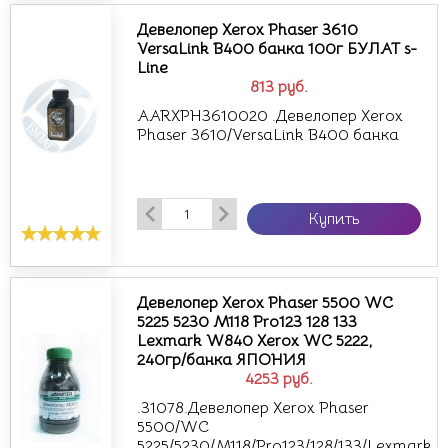
Девелопер Xerox Phaser 3610
VersaLink B400 банка 100г БУЛАТ s-
Line
813
руб.
AARXPH3610020 .Девелопер Xerox
Phaser 3610/VersaLink B400 банка
Купить
Девелопер Xerox Phaser 5500 WC
5225 5230 M118 Pro123 128 133
Lexmark W840 Xerox WC 5222,
240гр/банка ЯПОНИЯ
4253
руб.
.31078.Девелопер Xerox Phaser
5500/WC
5225/5230/M118/Pro123/128/133/Lexmark