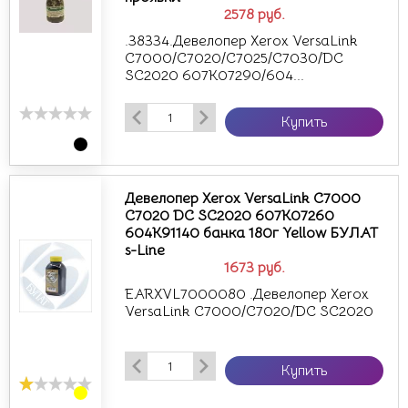
2578
руб.
.38334.Девелопер Xerox VersaLink
C7000/C7020/C7025/C7030/DC
SC2020 607K07290/604...
Купить
Девелопер Xerox VersaLink C7000
C7020 DC SC2020 607K07260
604K91140 банка 180г Yellow БУЛАТ
s-Line
1673
руб.
EARXVL7000080 .Девелопер Xerox
VersaLink C7000/C7020/DC SC2020
Купить