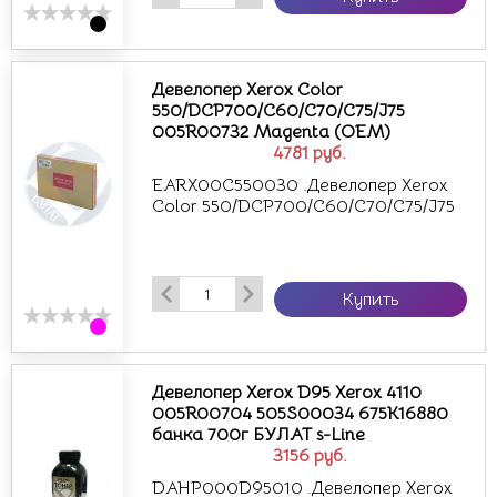
Девелопер Xerox Color
550/DCP700/C60/C70/C75/J75
005R00732 Magenta (OEM)
4781
руб.
EARX00C550030 .Девелопер Xerox
Color 550/DCP700/C60/C70/C75/J75
Купить
Девелопер Xerox D95 Xerox 4110
005R00704 505S00034 675K16880
банка 700г БУЛАТ s-Line
3156
руб.
DAHP000D95010 .Девелопер Xerox