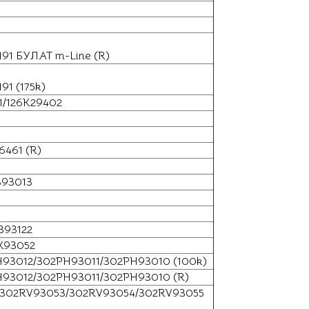
91 БУЛАТ m-Line (R)
1 (175k)
1/126K29402
6461 (R)
393013
393122
KK93052
H93012/302PH93011/302PH93010 (100k)
H93012/302PH93011/302PH93010 (R)
2/302RV93053/302RV93054/302RV93055