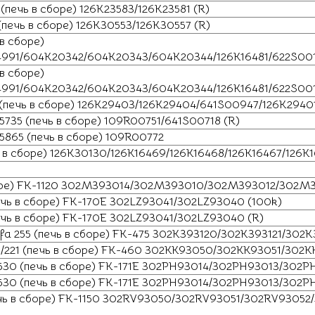
печь в сборе) 126K23583/126K23581 (R)
печь в сборе) 126K30553/126K30557 (R)
в сборе)
4991/604K20342/604K20343/604K20344/126K16481/622S001
в сборе)
991/604K20342/604K20343/604K20344/126K16481/622S0019
 (печь в сборе) 126K29403/126K29404/641S00947/126K2940
735 (печь в сборе) 109R00751/641S00718 (R)
5865 (печь в сборе) 109R00772
 в сборе) 126K30130/126K16469/126K16468/126K16467/126K1
боре) FK-1120 302M393014/302M393010/302M393012/302M
ечь в сборе) FK-170E 302LZ93041/302LZ93040 (100k)
чь в сборе) FK-170E 302LZ93041/302LZ93040 (R)
a 255 (печь в сборе) FK-475 302K393120/302K393121/302K
0/221 (печь в сборе) FK-460 302KK93050/302KK93051/302
0 (печь в сборе) FK-171E 302PH93014/302PH93013/302P
0 (печь в сборе) FK-171E 302PH93014/302PH93013/302P
чь в сборе) FK-1150 302RV93050/302RV93051/302RV9305