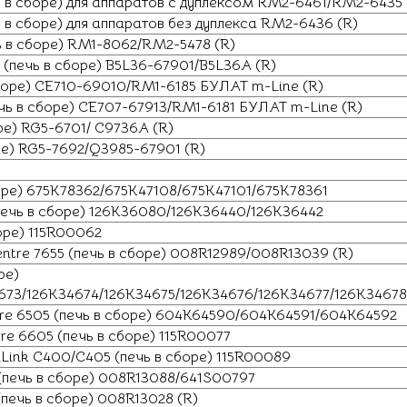
 в сборе) для аппаратов с дуплексом RM2-6461/RM2-6435 
 в сборе) для аппаратов без дуплекса RM2-6436 (R)
ь в сборе) RM1-8062/RM2-5478 (R)
(печь в сборе) B5L36-67901/B5L36A (R)
сборе) CE710-69010/RM1-6185 БУЛАТ m-Line (R)
чь в сборе) CE707-67913/RM1-6181 БУЛАТ m-Line (R)
ре) RG5-6701/ C9736A (R)
ре) RG5-7692/Q3985-67901 (R)
боре) 675K78362/675K47108/675K47101/675K78361
печь в сборе) 126K36080/126K36440/126K36442
оре) 115R00062
tre 7655 (печь в сборе) 008R12989/008R13039 (R)
ре)
673/126K34674/126K34675/126K34676/126K34677/126K3467
re 6505 (печь в сборе) 604K64590/604K64591/604K64592
e 6605 (печь в сборе) 115R00077
Link C400/C405 (печь в сборе) 115R00089
(печь в сборе) 008R13088/641S00797
печь в сборе) 008R13028 (R)