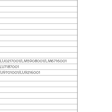
1/LU0217001/LM5908001/LM6716001
LU7187001
LU9701001/LU9216001