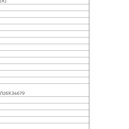
(R)
8/126K34679