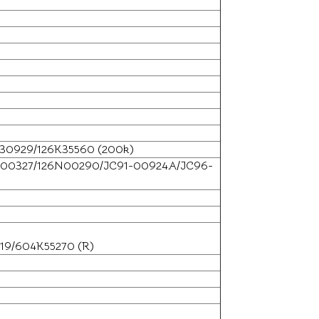
K30929/126K35560 (200k)
26N00327/126N00290/JC91-00924A/JC96-
319/604K55270 (R)