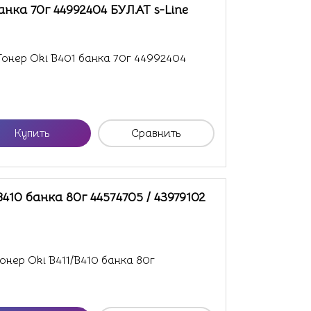
анка 70г 44992404 БУЛАТ s-Line
нер Oki B401 банка 70г 44992404
Купить
Сравнить
B410 банка 80г 44574705 / 43979102
нер Oki B411/B410 банка 80г