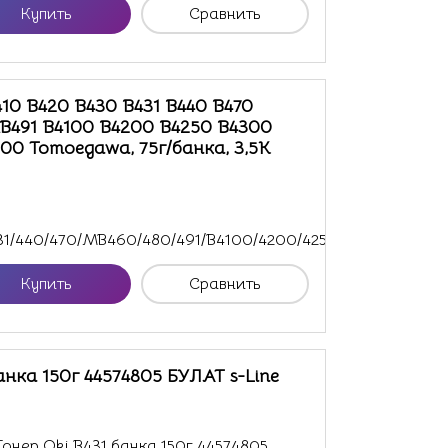
Купить
Сравнить
410 B420 B430 B431 B440 B470
491 B4100 B4200 B4250 B4300
00 Tomoegawa, 75г/банка, 3,5K
431/440/470/MB460/480/491/B4100/4200/4250/4300...
Купить
Сравнить
анка 150г 44574805 БУЛАТ s-Line
нер Oki B431 банка 150г 44574805