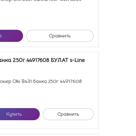
е
Сравнить
анка 250г 44917608 БУЛАТ s-Line
нер Oki B431 банка 250г 44917608
Купить
Сравнить