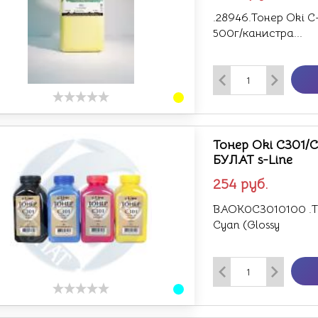
.28946.Тонер Oki C
500г/канистра...
Тонер Oki C301/C
БУЛАТ s-Line
254
руб.
BAOK0C3010100 .То
Cyan (Glossy