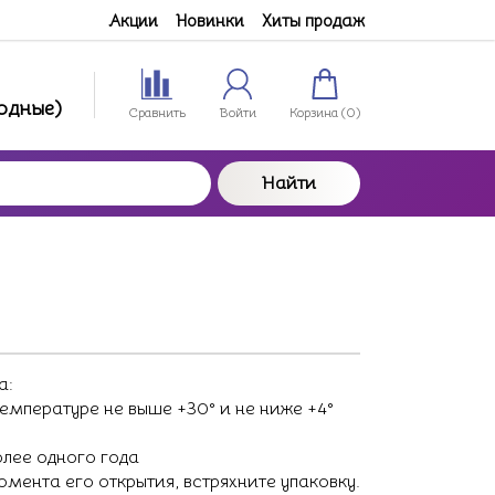
Акции
Новинки
Хиты продаж
ходные)
Сравнить
Войти
Корзина (
0
)
Найти
а:
емпературе не выше +30° и не ниже +4°
олее одного года
мента его открытия, встряхните упаковку.