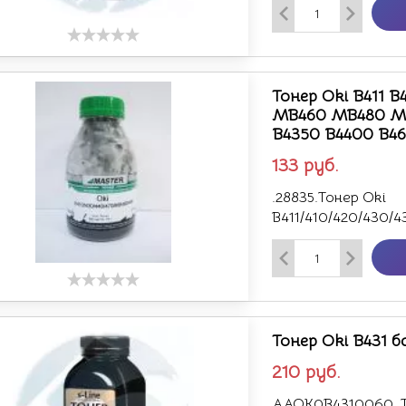
Тонер Oki B411 B
MB460 MB480 MB
B4350 B4400 B46
133
руб.
.28835.Тонер Oki
B411/410/420/430/
Тонер Oki B431 б
210
руб.
AAOK0B4310060 .То