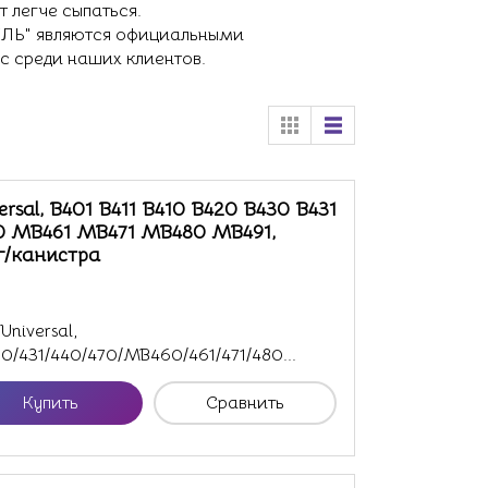
т легче сыпаться.
Ь" являются официальными
с среди наших клиентов.
ersal, B401 B411 B410 B420 B430 B431
0 MB461 MB471 MB480 MB491,
г/канистра
Universal,
30/431/440/470/MB460/461/471/480...
Купить
Сравнить