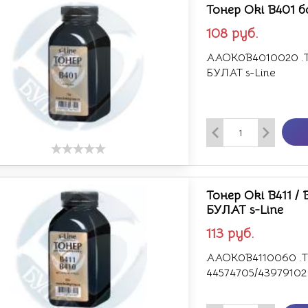
Тонер Oki B401 б
108
руб.
AAOK0B4010020 .То
БУЛАТ s-Line
Тонер Oki B411 / 
БУЛАТ s-Line
113
руб.
AAOK0B4110060 .То
44574705/43979102