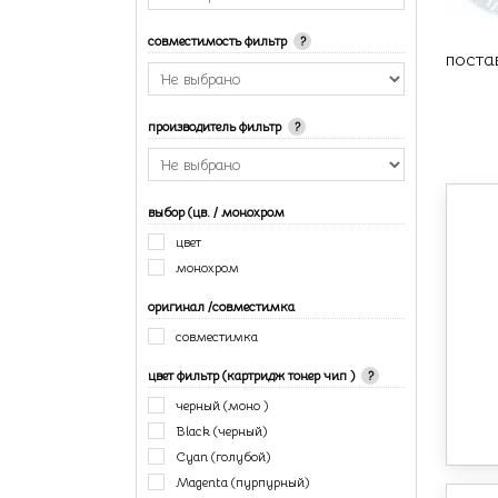
совместимость фильтр
?
поста
производитель фильтр
?
выбор (цв. / монохром
цвет
монохром
оригинал /совместимка
совместимка
цвет фильтр (картридж тонер чип )
?
черный (моно )
Black (черный)
Cyan (голубой)
Magenta (пурпурный)