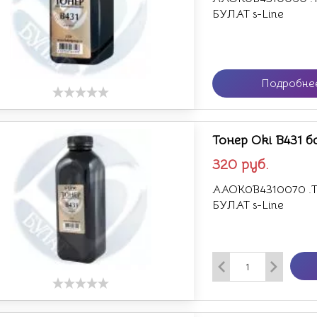
БУЛАТ s-Line
Подробне
Тонер Oki B431 б
320
руб.
AAOK0B4310070 .То
БУЛАТ s-Line