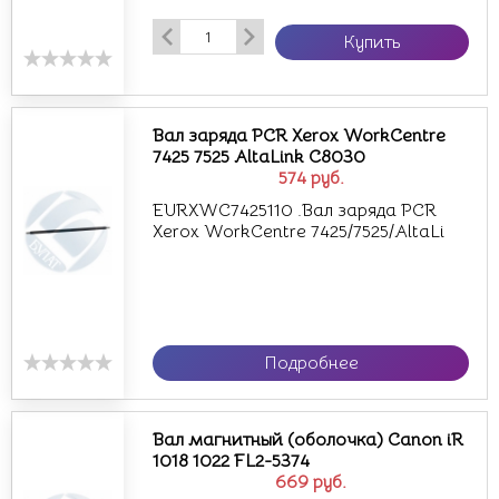
Купить
Вал заряда PCR Xerox WorkCentre
7425 7525 AltaLink C8030
574
руб.
EURXWC7425110 .Вал заряда PCR
Xerox WorkCentre 7425/7525/AltaLi
Подробнее
Вал магнитный (оболочка) Canon iR
1018 1022 FL2-5374
669
руб.