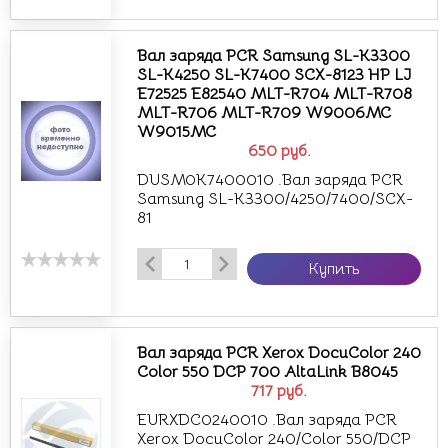
Вал заряда PCR Samsung SL-K3300
SL-K4250 SL-K7400 SCX-8123 HP LJ
E72525 E82540 MLT-R704 MLT-R708
MLT-R706 MLT-R709 W9006MC
W9015MC
650
руб.
DUSM0K7400010 .Вал заряда PCR
Samsung SL-K3300/4250/7400/SCX-
81
Купить
Вал заряда PCR Xerox DocuColor 240
Color 550 DCP 700 AltaLink B8045
717
руб.
EURXDC0240010 .Вал заряда PCR
Xerox DocuColor 240/Color 550/DCP