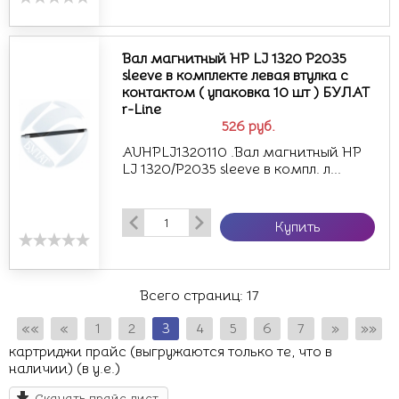
Вал магнитный HP LJ 1320 P2035
sleeve в комплекте левая втулка с
контактом ( упаковка 10 шт ) БУЛАТ
r-Line
526
руб.
AUHPLJ1320110 .Вал магнитный HP
LJ 1320/P2035 sleeve в компл. л...
Купить
Всего страниц:
17
««
«
1
2
3
4
5
6
7
»
»»
картриджи прайс (выгружаются только те, что в
наличии) (в у.е.)
Скачать прайс лист