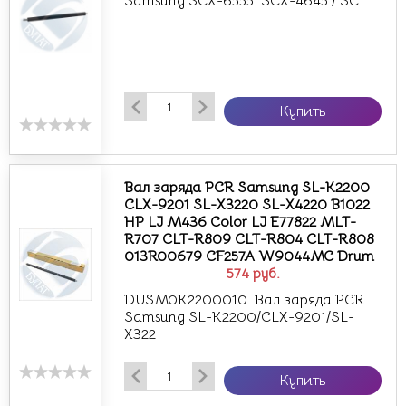
Samsung SCX-6555 .SCX-4645 / SC
Купить
Вал заряда PCR Samsung SL-K2200
CLX-9201 SL-X3220 SL-X4220 B1022
HP LJ M436 Color LJ E77822 MLT-
R707 CLT-R809 CLT-R804 CLT-R808
013R00679 CF257A W9044MC Drum
574
руб.
DUSM0K2200010 .Вал заряда PCR
Samsung SL-K2200/CLX-9201/SL-
X322
Купить