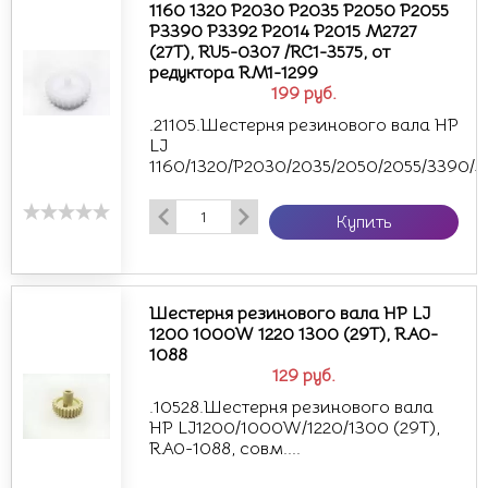
1160 1320 P2030 P2035 P2050 P2055
P3390 P3392 P2014 P2015 M2727
(27T), RU5-0307 /RC1-3575, от
редуктора RM1-1299
199
руб.
.21105.Шестерня резинового вала HP
LJ
1160/1320/P2030/2035/2050/2055/3390/33
Купить
Шестерня резинового вала HP LJ
1200 1000W 1220 1300 (29T), RA0-
1088
129
руб.
.10528.Шестерня резинового вала
HP LJ1200/1000W/1220/1300 (29T),
RA0-1088, совм....