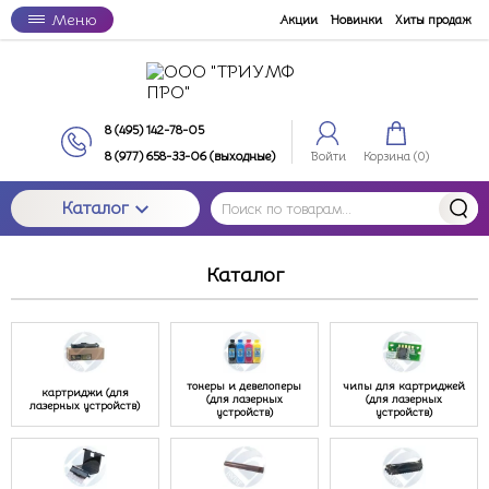
Меню
Акции
Новинки
Хиты продаж
8 (495) 142-78-05
8 (977) 658-33-06 (выходные)
Войти
Корзина (
0
)
Каталог
Каталог
тонеры и девелоперы
чипы для картриджей
картриджи (для
(для лазерных
(для лазерных
лазерных устройств)
устройств)
устройств)