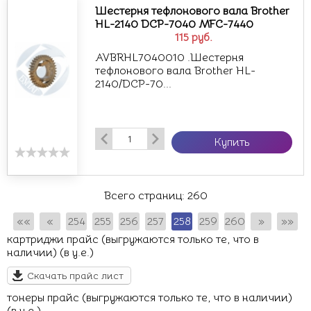
Шестерня тефлонового вала Brother
HL-2140 DCP-7040 MFC-7440
115
руб.
AVBRHL7040010 .Шестерня
тефлонового вала Brother HL-
2140/DCP-70...
Купить
Всего страниц:
260
««
«
254
255
256
257
258
259
260
»
»»
картриджи прайс (выгружаются только те, что в
наличии) (в у.е.)
Скачать прайс лист
тонеры прайс (выгружаются только те, что в наличии)