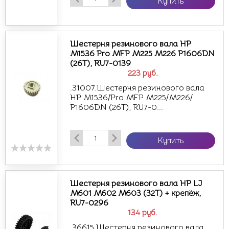
Купить
Шестерня резинового вала HP
M1536 Pro MFP M225 M226 P1606DN
(26T), RU7-0139
223
руб.
.31007.Шестерня резинового вала
HP M1536/Pro MFP M225/M226/
P1606DN (26T), RU7-0...
Купить
Шестерня резинового вала НР LJ
M601 M602 M603 (32T) + крепёж,
RU7-0296
134
руб.
.36615.Шестерня резинового вала