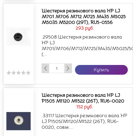
Шестерня резинового вала HP LJ
M701 M706 M712 M725 M435 M5025
M5035 M5200 (29T), RU5-0556
293
руб.
.29508.Шестерня резинового вала
HP LJ
M701/M706/M712/M725/M435/M5025/50
(...
Купить
Шестерня резинового вала HP LJ
P1505 M1120 M1522 (26T), RU6-0020
152
руб.
.33117.Шестерня резинового вала HP
LJ P1505/M1120/M1522 (26T), RU6-
0020, совм....