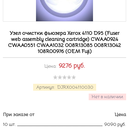
Узел очистки фьюзера Xerox 4110 D95 (Fuser
web assembly cleaning cartridge) CWAA0924
CWAA0551 CWAA1032 008R13085 008R13042
108R00976 (OEM Fuji)
9276
руб.
Цена:
Артикул:
DJRX004110030
Нет в наличии
При заказе от
Цена
10 шт.
9090 руб.