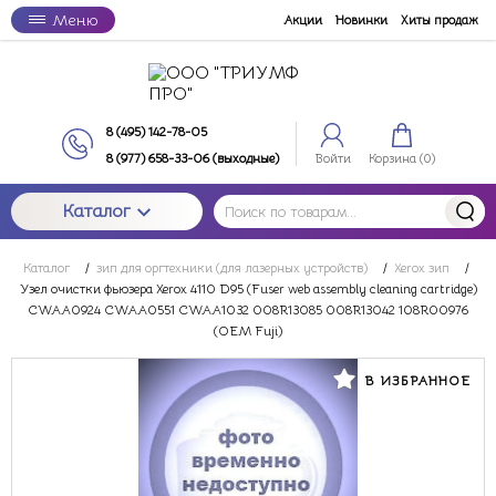
Меню
Акции
Новинки
Хиты продаж
8 (495) 142-78-05
8 (977) 658-33-06 (выходные)
Войти
Корзина (
0
)
Каталог
Каталог
/
зип для оргтехники (для лазерных устройств)
/
Xerox зип
/
Узел очистки фьюзера Xerox 4110 D95 (Fuser web assembly cleaning cartridge)
CWAA0924 CWAA0551 CWAA1032 008R13085 008R13042 108R00976
(OEM Fuji)
В ИЗБРАННОЕ