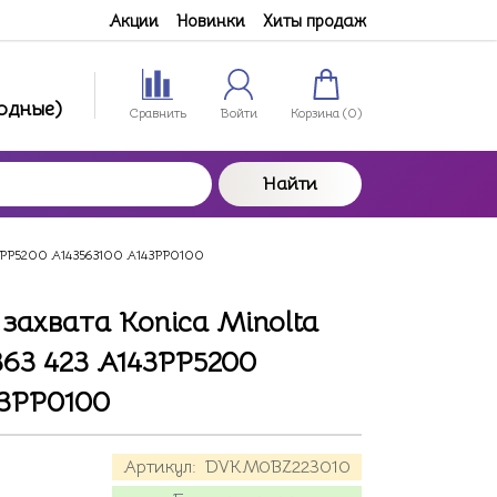
Акции
Новинки
Хиты продаж
ходные)
Сравнить
Войти
Корзина (
0
)
Найти
A143PP5200 A143563100 A143PP0100
захвата Konica Minolta
 363 423 A143PP5200
43PP0100
Артикул:
DVKM0BZ223010