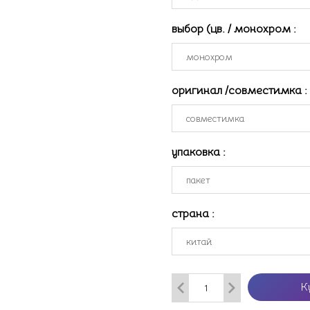
выбор (цв. / монохром
:
оригинал /совместимка
:
упаковка
:
страна
:
К