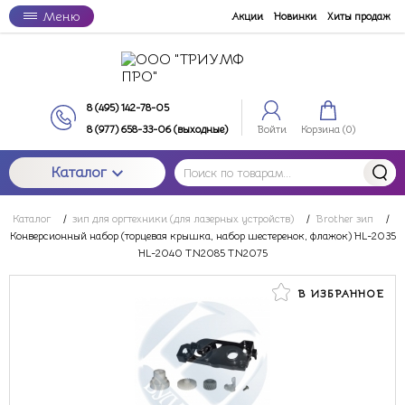
Меню
Акции
Новинки
Хиты продаж
8 (495) 142-78-05
8 (977) 658-33-06 (выходные)
Войти
Корзина (
0
)
Каталог
Каталог
/
зип для оргтехники (для лазерных устройств)
/
Brother зип
/
Конверсионный набор (торцевая крышка, набор шестеренок, флажок) HL-2035
HL-2040 TN2085 TN2075
В ИЗБРАННОЕ