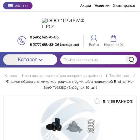
Меню
Акции
Новинки
Хиты продаж
8 (495) 142-78-05
8 (977) 658-33-06 (выходные)
Войти
Корзина (
0
)
Каталог
Каталог
/
зип для оргтехники (для лазерных устройств)
/
Brother зип
/
Флажок сброса счетчика картриджа с пружиной и подложкой Brother HL-
5440 TN3380 (8k) (упак 10 шт)
В ИЗБРАННОЕ