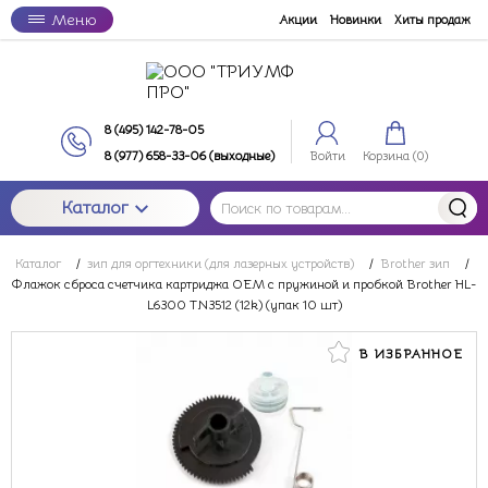
Меню
Акции
Новинки
Хиты продаж
8 (495) 142-78-05
8 (977) 658-33-06 (выходные)
Войти
Корзина (
0
)
Каталог
Каталог
/
зип для оргтехники (для лазерных устройств)
/
Brother зип
/
Флажок сброса счетчика картриджа OEM с пружиной и пробкой Brother HL-
L6300 TN3512 (12k) (упак 10 шт)
В ИЗБРАННОЕ