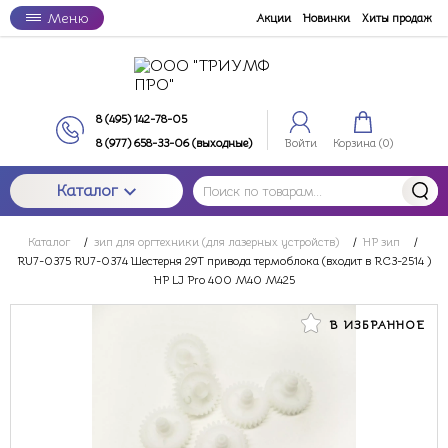
Меню
Акции
Новинки
Хиты продаж
8 (495) 142-78-05
8 (977) 658-33-06 (выходные)
Войти
Корзина (
0
)
Каталог
Каталог
/
зип для оргтехники (для лазерных устройств)
/
HP зип
/
RU7-0375 RU7-0374 Шестерня 29T привода термоблока (входит в RC3-2514 )
HP LJ Pro 400 M40 M425
В ИЗБРАННОЕ