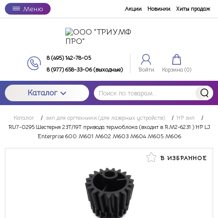
Меню
Акции
Новинки
Хиты продаж
8 (495) 142-78-05
8 (977) 658-33-06 (выходные)
Войти
Корзина (
0
)
Каталог
Каталог
/
зип для оргтехники (для лазерных устройств)
/
HP зип
/
RU7-0295 Шестерня 23T/19T привода термоблока (входит в RM2-6231 ) HP LJ
Enterprise 600 M601 M602 M603 M604 M605 M606
В ИЗБРАННОЕ