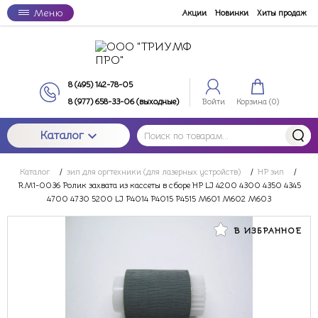
Меню
Акции
Новинки
Хиты продаж
8 (495) 142-78-05
8 (977) 658-33-06 (выходные)
Войти
Корзина (
0
)
Каталог
Каталог
/
зип для оргтехники (для лазерных устройств)
/
HP зип
/
RM1-0036 Ролик захвата из кассеты в сборе HP LJ 4200 4300 4350 4345
4700 4730 5200 LJ P4014 P4015 P4515 M601 M602 M603
В ИЗБРАННОЕ