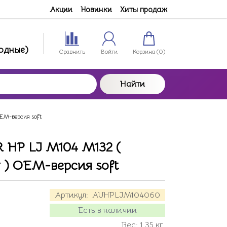
Акции
Новинки
Хиты продаж
ходные)
Сравнить
Войти
Корзина (
0
)
Найти
EM-версия soft
 HP LJ M104 M132 (
 ) OEM-версия soft
Артикул:
AUHPLJM104060
Есть в наличии
Вес:
1.35
кг.