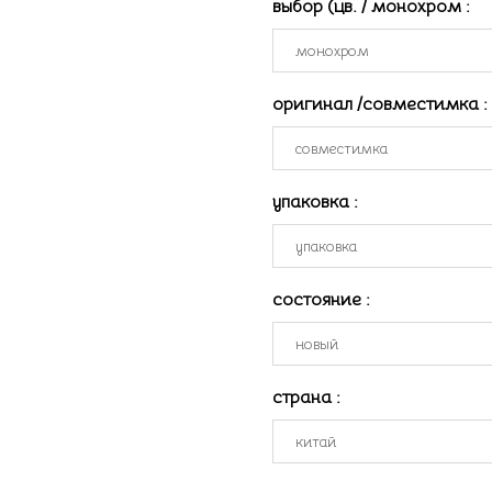
выбор (цв. / монохром
:
оригинал /совместимка
:
упаковка
:
состояние
:
страна
: