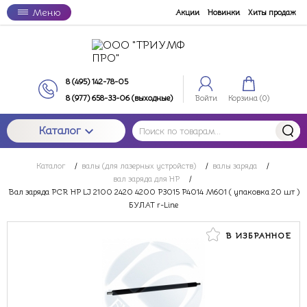
Меню
Акции
Новинки
Хиты продаж
8 (495) 142-78-05
8 (977) 658-33-06 (выходные)
Войти
Корзина (
0
)
Каталог
Каталог
/
валы (для лазерных устройств)
/
валы заряда
/
вал заряда для HP
/
Вал заряда PCR HP LJ 2100 2420 4200 P3015 P4014 M601 ( упаковка 20 шт )
БУЛАТ r-Line
В ИЗБРАННОЕ