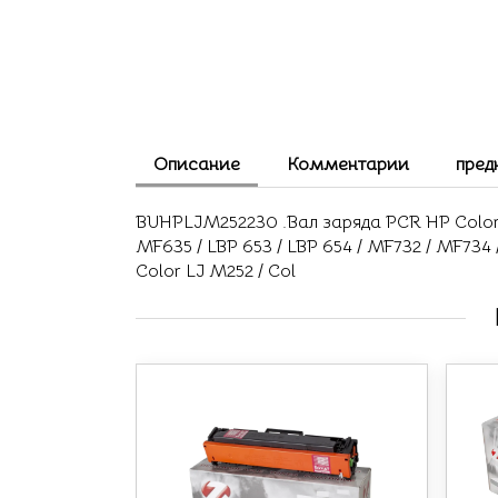
Описание
Комментарии
пред
BUHPLJM252230 .Вал заряда PCR HP Color L
MF635 / LBP 653 / LBP 654 / MF732 / MF734 
Color LJ M252 / Col