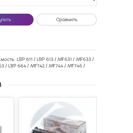
упить
Сравнить
ть .LBP 611 / LBP 613 / MF631 / MF633 /
63 / LBP 664 / MF742 / MF744 / MF746 /
В