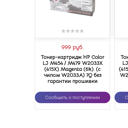
999
руб.
Тонер-картридж HP Color
То
LJ M454 / M479 W2033X
LJ
(415X) Magenta (6k). (с
(41
чипом W2033A) 7Q без
W2
гарантии прошивки
Сообщить о поступлении
С