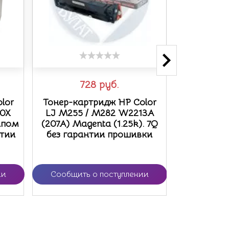
728
руб.
7
lor
Тонер-картридж HP Color
Тонер-ка
30X
LJ M255 / M282 W2213A
LJ M255
чипом
(207A) Magenta (1.25k). 7Q
(207A) Yell
нтии
без гарантии прошивки
гарант
ии
Сообщить о поступлении
Сообщить