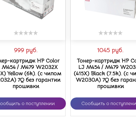
999
руб.
1045
руб.
нер-картридж HP Color
Тонер-картридж HP Co
 M454 / M479 W2032X
LJ M454 / M479 W20
5X) Yellow (6k). (с чипом
(415X) Black (7.5k). (с 
032A) 7Q без гарантии
W2030A) 7Q без гара
прошивки
прошивки
ообщить о поступлении
Сообщить о поступлен