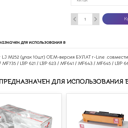
К
назначен для использования в
J M252 (упак 10шт) OEM-версия БУЛАТ r-Line .совместимос
/ MF735 / LBP 621 / LBP 623 / MF641 / MF643 / MF645 / LBP 6
ПРЕДНАЗНАЧЕН ДЛЯ ИСПОЛЬЗОВАНИЯ 