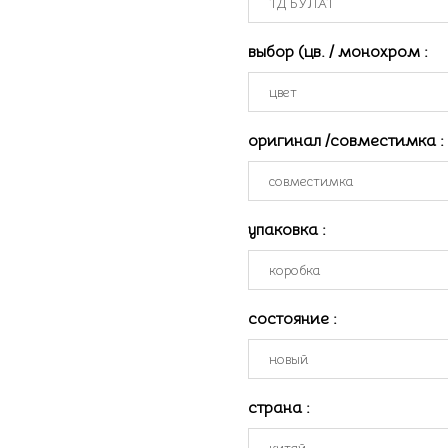
выбор (цв. / монохром
:
оригинал /совместимка
:
упаковка
:
состояние
:
страна
: