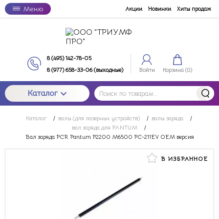
Меню
Акции
Новинки
Хиты продаж
8 (495) 142-78-05
8 (977) 658-33-06 (выходные)
Войти
Корзина (
0
)
Каталог
Каталог
/
валы (для лазерных устройств)
/
валы заряда
/
вал заряда для PANTUM
/
Вал заряда PCR Pantum P2200 M6500 PC-211EV OEM версия
В ИЗБРАННОЕ