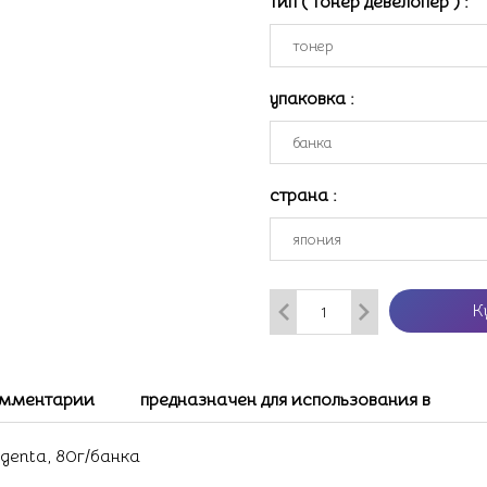
тип ( тонер девелопер )
:
упаковка
:
страна
:
К
мментарии
предназначен для использования в
agenta, 80г/банка