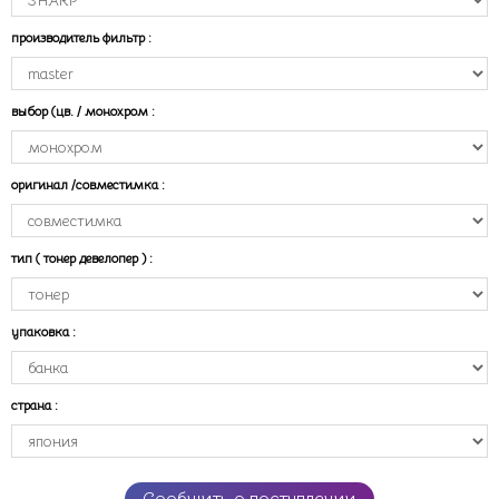
производитель фильтр
:
выбор (цв. / монохром
:
оригинал /совместимка
:
тип ( тонер девелопер )
:
упаковка
:
страна
:
Сообщить о поступлении