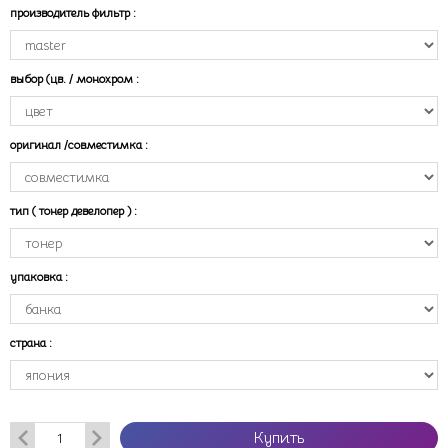
производитель фильтр
:
выбор (цв. / монохром
:
оригинал /совместимка
:
тип ( тонер девелопер )
:
упаковка
:
страна
:
Купить