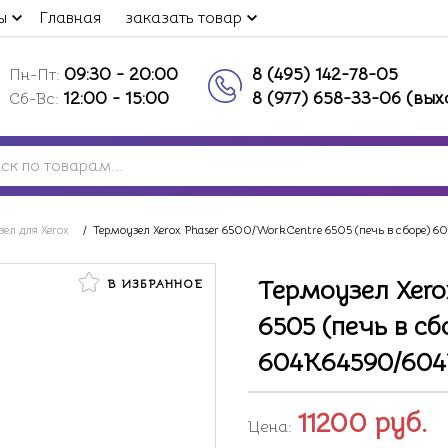
ы
Главная
заказать товар
09:30 - 20:00
8 (495) 142-78-05
Пн-Пт:
12:00 - 15:00
8 (977) 658-33-06 (вы
Сб-Вс:
зел для Xerox
/
Термоузел Xerox Phaser 6500/WorkCentre 6505 (печь в сборе) 
Термоузел Xero
В ИЗБРАННОЕ
6505 (печь в сб
604K64590/604
11200
руб.
Цена: