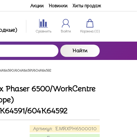
Акции
Новинки
Хиты продаж
ходные)
Сравнить
Войти
Корзина (
0
)
Найти
604K64590/604K64591/604K64592
x Phaser 6500/WorkCentre
оре)
K64591/604K64592
Артикул:
EMRXPH6500010