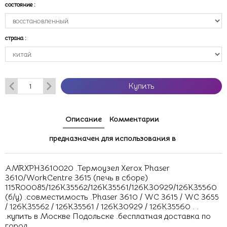
состояние
:
страна
:
Купить
Описание
Комментарии
предназначен для использования в
AMRXPH3610020 .Термоузел Xerox Phaser
3610/WorkCentre 3615 (печь в сборе)
115R00085/126K35562/126K35561/126K30929/126K35560
(б/у) .совместимость .Phaser 3610 / WC 3615 / WC 3655
/ 126K35562 / 126K35561 / 126K30929 / 126K35560 . .
.купить в Москве Подольске .бесплатная доставка по
город