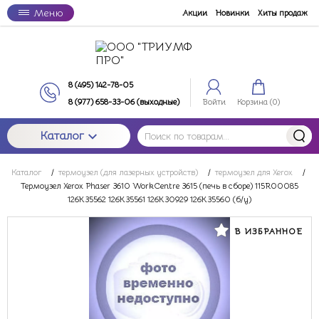
Меню
Акции
Новинки
Хиты продаж
8 (495) 142-78-05
8 (977) 658-33-06 (выходные)
Войти
Корзина (
0
)
Каталог
Каталог
/
термоузел (для лазерных устройств)
/
термоузел для Xerox
/
Термоузел Xerox Phaser 3610 WorkCentre 3615 (печь в сборе) 115R00085
126K35562 126K35561 126K30929 126K35560 (б/у)
В ИЗБРАННОЕ