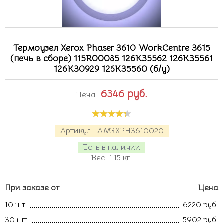
Термоузел Xerox Phaser 3610 WorkCentre 3615
(печь в сборе) 115R00085 126K35562 126K35561
126K30929 126K35560 (б/у)
6346
руб.
Цена:
Артикул:
AMRXPH3610020
Есть в наличии
Вес:
1.15
кг.
При заказе от
Цена
10 шт.
6220 руб.
30 шт.
5902 руб.