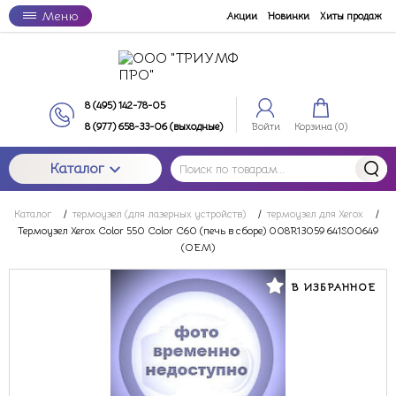
Меню
Акции
Новинки
Хиты продаж
8 (495) 142-78-05
8 (977) 658-33-06 (выходные)
Войти
Корзина (
0
)
Каталог
Каталог
/
термоузел (для лазерных устройств)
/
термоузел для Xerox
/
Термоузел Xerox Color 550 Color C60 (печь в сборе) 008R13059 641S00649
(OEM)
В ИЗБРАННОЕ