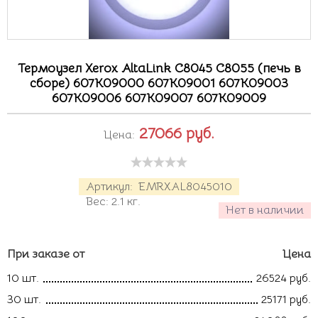
Термоузел Xerox AltaLink C8045 C8055 (печь в
сборе) 607K09000 607K09001 607K09003
607K09006 607K09007 607K09009
27066
руб.
Цена:
Артикул:
EMRXAL8045010
Вес:
2.1
кг.
Нет в наличии
При заказе от
Цена
10 шт.
26524 руб.
30 шт.
25171 руб.