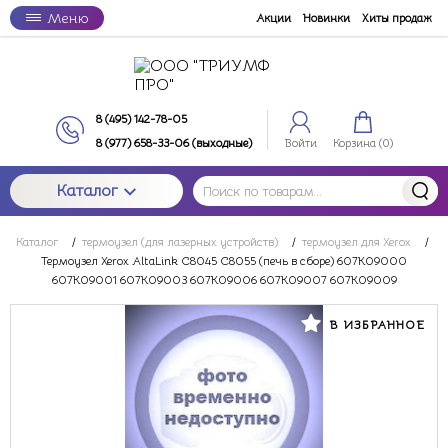
Меню
Акции
Новинки
Хиты продаж
8 (495) 142-78-05
8 (977) 658-33-06 (выходные)
Войти
Корзина (
0
)
Каталог
Каталог
/
термоузел (для лазерных устройств)
/
термоузел для Xerox
/
Термоузел Xerox AltaLink C8045 C8055 (печь в сборе) 607K09000
607K09001 607K09003 607K09006 607K09007 607K09009
В ИЗБРАННОЕ