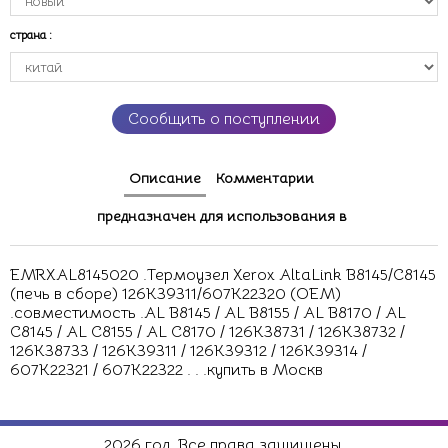
страна
:
Сообщить о поступлении
Описание
Комментарии
предназначен для использования в
EMRXAL8145020 .Термоузел Xerox AltaLink B8145/C8145
(печь в сборе) 126K39311/607K22320 (OEM)
.совместимость .AL B8145 / AL B8155 / AL B8170 / AL
C8145 / AL C8155 / AL C8170 / 126K38731 / 126K38732 /
126K38733 / 126K39311 / 126K39312 / 126K39314 /
607K22321 / 607K22322 . . .купить в Москв
2026 год. Все права защищены.