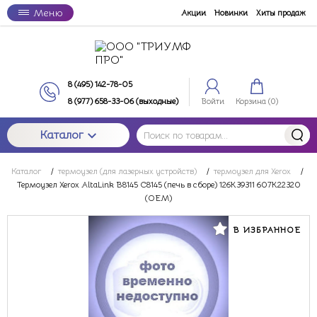
Меню
Акции
Новинки
Хиты продаж
8 (495) 142-78-05
8 (977) 658-33-06 (выходные)
Войти
Корзина (
0
)
Каталог
Каталог
/
термоузел (для лазерных устройств)
/
термоузел для Xerox
/
Термоузел Xerox AltaLink B8145 C8145 (печь в сборе) 126K39311 607K22320
(OEM)
В ИЗБРАННОЕ