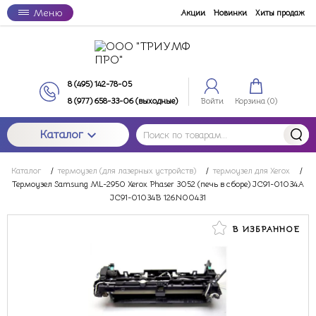
Меню
Акции
Новинки
Хиты продаж
8 (495) 142-78-05
8 (977) 658-33-06 (выходные)
Войти
Корзина (
0
)
Каталог
Каталог
/
термоузел (для лазерных устройств)
/
термоузел для Xerox
/
Термоузел Samsung ML-2950 Xerox Phaser 3052 (печь в сборе) JC91-01034A
JC91-01034B 126N00431
В ИЗБРАННОЕ