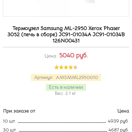
Термоузел Samsung ML-2950 Xerox Phaser
3052 (печь в сборе) JC91-01034A JC91-01034B
126N00431
5040
руб.
Цена:
Артикул:
AMSMML2950010
Есть в наличии
Вес:
2.1
кг.
При заказе от
Цена
10 шт.
4939 руб.
30 шт.
4687 руб.