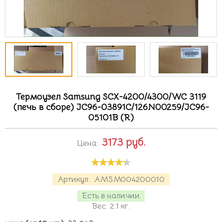
Термоузел Samsung SCX-4200/4300/WC 3119
(печь в сборе) JC96-03891C/126N00259/JC96-
05101B (R)
3173
руб.
Цена:
Артикул:
AMSM004200010
Есть в наличии
Вес:
2.1
кг.