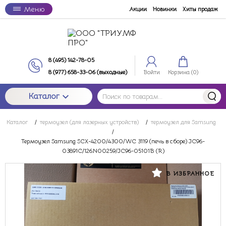
Меню
Акции
Новинки
Хиты продаж
8 (495) 142-78-05
8 (977) 658-33-06 (выходные)
Войти
Корзина (
0
)
Каталог
Каталог
/
термоузел (для лазерных устройств)
/
термоузел для Samsung
/
Термоузел Samsung SCX-4200/4300/WC 3119 (печь в сборе) JC96-
03891C/126N00259/JC96-05101B (R)
В ИЗБРАННОЕ