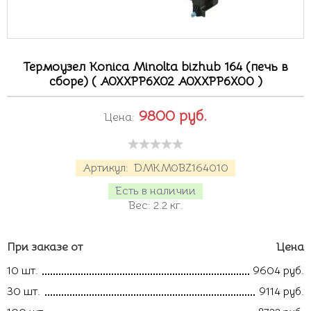
Термоузел Konica Minolta bizhub 164 (печь в
сборе) ( A0XXPP6X02 A0XXPP6X00 )
9800
руб.
Цена:
Артикул:
DMKM0BZ164010
Есть в наличии
Вес:
2.2
кг.
При заказе от
Цена
10 шт.
9604 руб.
30 шт.
9114 руб.