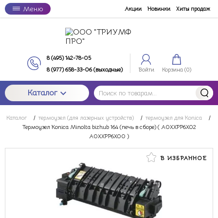
Меню
Акции
Новинки
Хиты продаж
8 (495) 142-78-05
8 (977) 658-33-06 (выходные)
Войти
Корзина (
0
)
Каталог
Каталог
/
термоузел (для лазерных устройств)
/
термоузел для Konica
/
Термоузел Konica Minolta bizhub 164 (печь в сборе) ( A0XXPP6X02
A0XXPP6X00 )
В ИЗБРАННОЕ