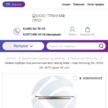
Меню
Акции
Новинки
Хиты продаж
8 (495) 142-78-05
8 (977) 658-33-06 (выходные)
Войти
Корзина (
0
)
Каталог
Каталог
/
ракели (для лазерных устройств)
/
Ракель для Samsung
/
Лезвие подбора (под магнитный вал) sealing blade + tape Samsung ML-3050
ML-3470 (упак 50 шт)
В ИЗБРАННОЕ