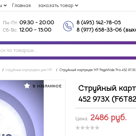
ы
Главная
заказать товар
09:30 - 20:00
8 (495) 142-78-05
Пн-Пт:
12:00 - 15:00
8 (977) 658-33-06 (вы
Сб-Вс:
/
струйные картриджи для HP
/
Струйный картридж HP PageWide Pro 452 973X
Струйный карт
В ИЗБРАННОЕ
452 973X (F6T8
2486
руб.
Цена: