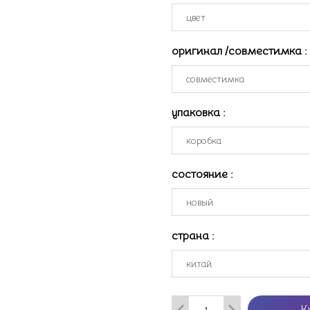
оригинал /совместимка
:
упаковка
:
состояние
:
страна
:
К