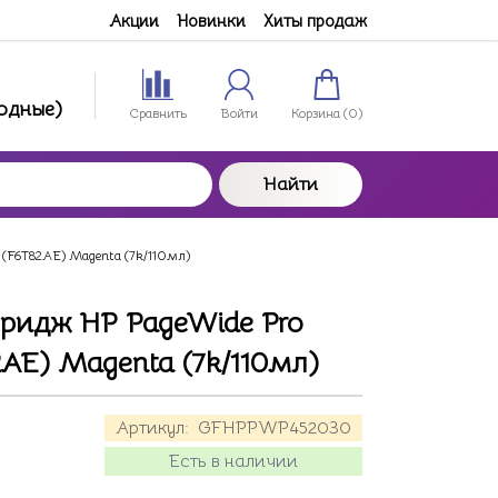
Акции
Новинки
Хиты продаж
ходные)
Сравнить
Войти
Корзина (
0
)
Найти
 (F6T82AE) Magenta (7k/110мл)
ридж HP PageWide Pro
2AE) Magenta (7k/110мл)
Артикул:
GFHPPWP452030
Есть в наличии