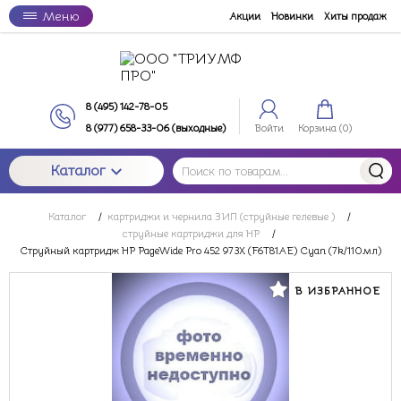
Меню
Акции
Новинки
Хиты продаж
8 (495) 142-78-05
8 (977) 658-33-06 (выходные)
Войти
Корзина (
0
)
Каталог
Каталог
/
картриджи и чернила ЗИП (струйные гелевые )
/
струйные картриджи для HP
/
Струйный картридж HP PageWide Pro 452 973X (F6T81AE) Cyan (7k/110мл)
В ИЗБРАННОЕ