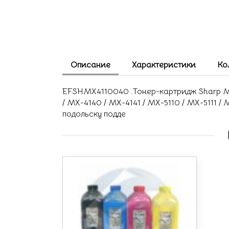
Описание
Характеристики
Ко
EFSHMX4110040 .Тонер-картридж Sharp MX-
/ MX-4140 / MX-4141 / MX-5110 / MX-5111 /
подольску подде