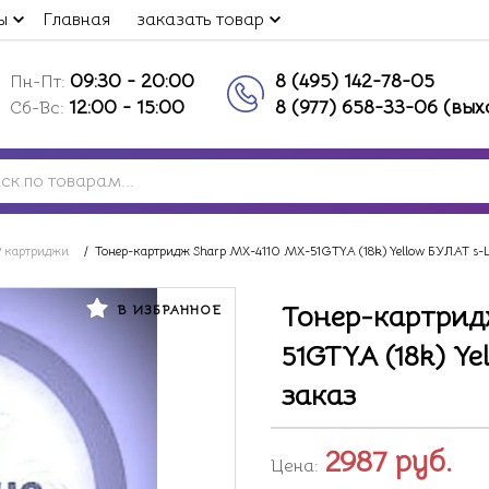
ы
Главная
заказать товар
09:30 - 20:00
8 (495) 142-78-05
Пн-Пт:
12:00 - 15:00
8 (977) 658-33-06 (вы
Сб-Вс:
 картриджи
/
Тонер-картридж Sharp MX-4110 MX-51GTYA (18k) Yellow БУЛАТ s-L
Тонер-картрид
В ИЗБРАННОЕ
51GTYA (18k) Ye
заказ
2987
руб.
Цена: