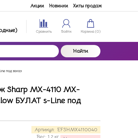
Акции
Новинки
Хиты продаж
ходные)
Сравнить
Войти
Корзина (
0
)
Найти
ine под заказ
ж Sharp MX-4110 MX-
llow БУЛАТ s-Line под
Артикул:
EFSHMX4110040
Вес:
1.2
кг.