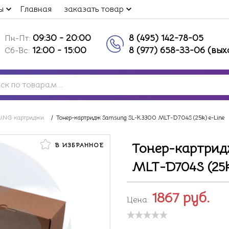
ы
Главная
заказать товар
09:30 - 20:00
8 (495) 142-78-05
Пн-Пт:
12:00 - 15:00
8 (977) 658-33-06 (вы
Сб-Вс:
NG картриджи
/
Тонер-картридж Samsung SL-K3300 MLT-D704S (25k) e-Line
Тонер-картрид
В ИЗБРАННОЕ
MLT-D704S (25k
1867
руб.
Цена: