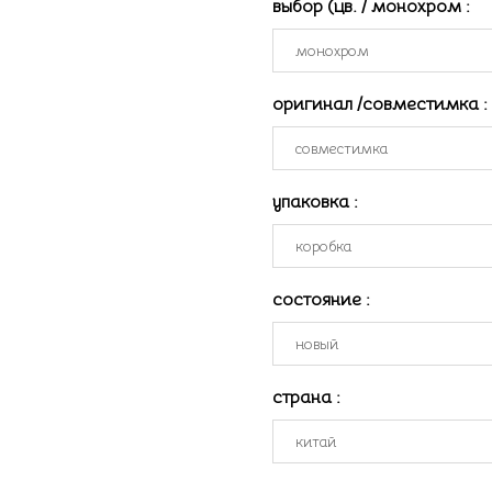
выбор (цв. / монохром
:
оригинал /совместимка
:
упаковка
:
состояние
:
страна
: