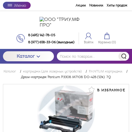
Меню
Акции
Новинки
Хиты продаж
8 (495) 142-78-05
8 (977) 658-33-06 (выходные)
Войти
Корзина (
0
)
Каталог
Каталог
/
картриджи (для лазерных устройств)
/
PANTUM картриджи
/
Драм-картридж Pantum P3308 M7108 DO-428 (12k). 7Q
В ИЗБРАННОЕ