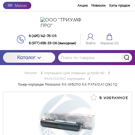
Меню
Акции
Новинки
Хиты продаж
8 (495) 142-78-05
8 (977) 658-33-06 (выходные)
Войти
Корзина (
0
)
Каталог
Каталог
/
картриджи (для лазерных устройств)
/
PANASONIC картриджи
/
Тонер-картридж Panasonic KX-MB2110 KX-FAT472A7 (2k) 7Q
В ИЗБРАННОЕ