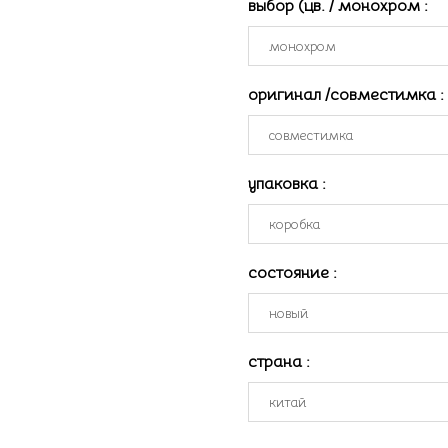
выбор (цв. / монохром
:
оригинал /совместимка
:
упаковка
:
состояние
:
страна
: