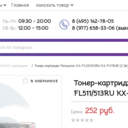
ы
Главная
заказать товар
09:30 - 20:00
8 (495) 142-78-05
Пн-Пт:
12:00 - 15:00
8 (977) 658-33-06 (вы
Сб-Вс:
ONIC картриджи
/
Тонер-картридж Panasonic KX-FL511/513RU KX-FAT83E (2.5k
Тонер-картрид
В ИЗБРАННОЕ
FL511/513RU KX
252
руб.
Цена: