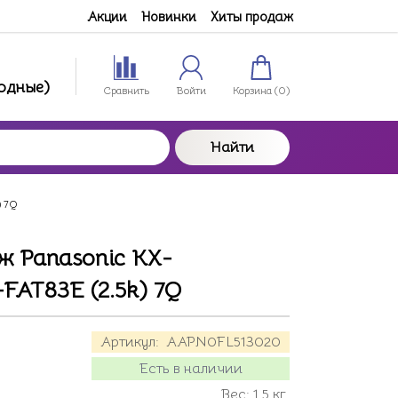
Акции
Новинки
Хиты продаж
ходные)
Сравнить
Войти
Корзина (
0
)
Найти
) 7Q
ж Panasonic KX-
-FAT83E (2.5k) 7Q
Артикул:
AAPN0FL513020
Есть в наличии
Вес:
1.5
кг.