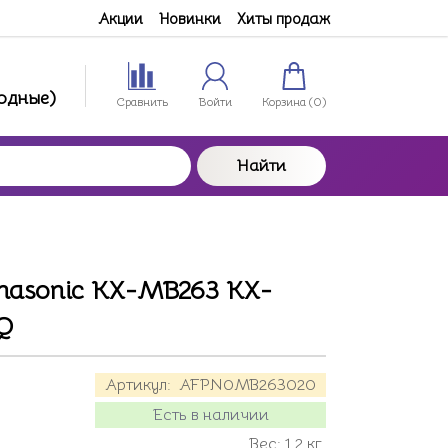
Акции
Новинки
Хиты продаж
ходные)
Сравнить
Войти
Корзина (
0
)
Найти
asonic KX-MB263 KX-
Q
Артикул:
AFPN0MB263020
Есть в наличии
Вес:
1.2
кг.