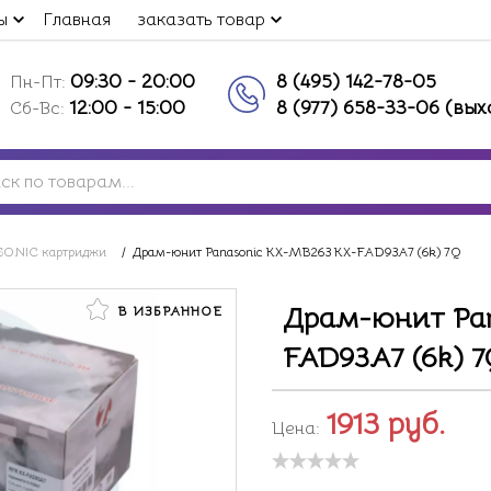
ы
Главная
заказать товар
09:30 - 20:00
8 (495) 142-78-05
Пн-Пт:
12:00 - 15:00
8 (977) 658-33-06 (вы
Сб-Вс:
ONIC картриджи
/
Драм-юнит Panasonic KX-MB263 KX-FAD93A7 (6k) 7Q
Драм-юнит Pan
В ИЗБРАННОЕ
FAD93A7 (6k) 7
1913
руб.
Цена: