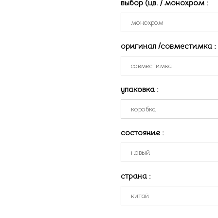
выбор (цв. / монохром
:
оригинал /совместимка
:
упаковка
:
состояние
:
страна
: