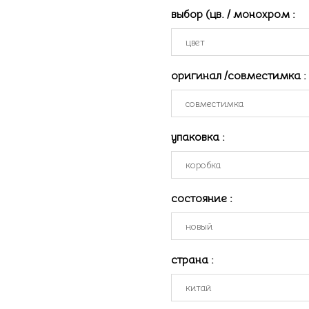
выбор (цв. / монохром
:
оригинал /совместимка
:
упаковка
:
состояние
:
страна
: