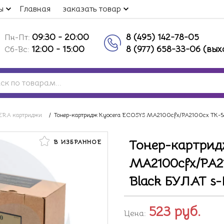
ы
Главная
заказать товар
09:30 - 20:00
8 (495) 142-78-05
Пн-Пт:
12:00 - 15:00
8 (977) 658-33-06 (вы
Сб-Вс:
RA картриджи
/
Тонер-картридж Kyocera ECOSYS MA2100cfx/PA2100cx TK-544
Тонер-картрид
В ИЗБРАННОЕ
MA2100cfx/PA21
Black БУЛАТ s-
523
руб.
Цена: