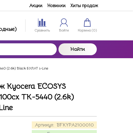
Акции
Новинки
Хиты продаж
ходные)
Сравнить
Войти
Корзина (
0
)
Найти
0 (2.6k) Black БУЛАТ s-Line
ж Kyocera ECOSYS
00cx TK-5440 (2.6k)
Line
Артикул:
BFKYPA2100010