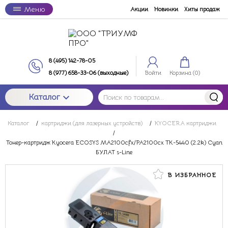
Меню
Акции
Новинки
Хиты продаж
8 (495) 142-78-05
8 (977) 658-33-06 (выходные)
Войти
Корзина (
0
)
Каталог
Каталог
/
картриджи (для лазерных устройств)
/
KYOCERA картриджи
/
Тонер-картридж Kyocera ECOSYS MA2100cfx/PA2100cx TK-5440 (2.2k) Cyan
БУЛАТ s-Line
В ИЗБРАННОЕ