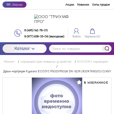
Меню
Акции
Новинки
Хиты продаж
8 (495) 142-78-05
8 (977) 658-33-06 (выходные)
Войти
Корзина (
0
)
Каталог
Каталог
/
картриджи (для лазерных устройств)
/
KYOCERA картриджи
/
Драм-картридж Kyocera ECOSYS P5021/P5026 DK-5231 (302R793020) C/M/Y
В ИЗБРАННОЕ