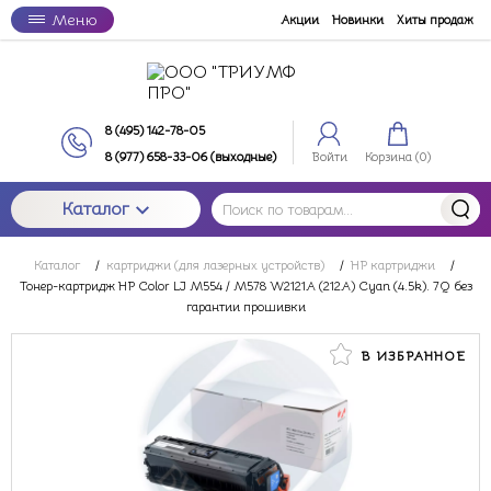
Меню
Акции
Новинки
Хиты продаж
8 (495) 142-78-05
8 (977) 658-33-06 (выходные)
Войти
Корзина (
0
)
Каталог
Каталог
/
картриджи (для лазерных устройств)
/
HP картриджи
/
Тонер-картридж HP Color LJ M554 / M578 W2121A (212A) Cyan (4.5k). 7Q без
гарантии прошивки
В ИЗБРАННОЕ