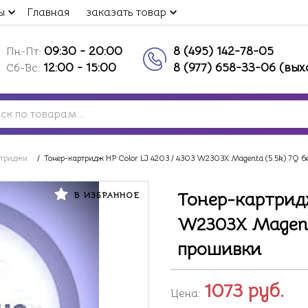
ы
Главная
заказать товар
09:30 - 20:00
8 (495) 142-78-05
Пн-Пт:
12:00 - 15:00
8 (977) 658-33-06 (вы
Сб-Вс:
ртриджи
/
Тонер-картридж HP Color LJ 4203 / 4303 W2303X Magenta (5.5k) 7Q 
Тонер-картридж
В ИЗБРАННОЕ
W2303X Magenta
прошивки
1073
руб.
Цена: