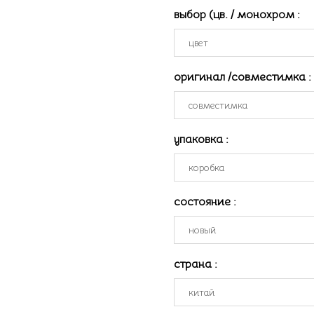
выбор (цв. / монохром
:
оригинал /совместимка
:
упаковка
:
состояние
:
страна
: