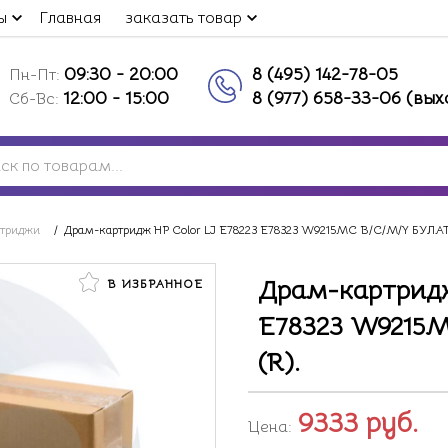
ы
Главная
заказать товар
09:30 - 20:00
8 (495) 142-78-05
Пн-Пт:
12:00 - 15:00
8 (977) 658-33-06 (вы
Сб-Вс:
ртриджи
/
Драм-картридж HP Color LJ E78223 E78323 W9215MC B/C/M/Y БУЛАТ s
Драм-картридж
В ИЗБРАННОЕ
E78323 W9215M
(R).
9333
руб.
Цена: