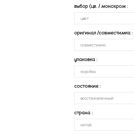
выбор (цв. / монохром
:
оригинал /совместимка
:
упаковка
:
состояние
:
страна
: