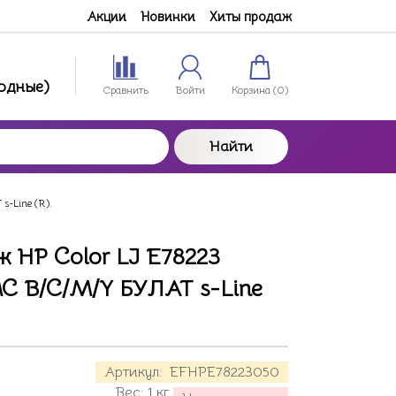
Акции
Новинки
Хиты продаж
ходные)
Сравнить
Войти
Корзина (
0
)
Найти
-Line (R).
 HP Color LJ E78223
C B/C/M/Y БУЛАТ s-Line
Артикул:
EFHPE78223050
Вес:
1
кг.