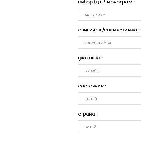
выбор (цв. / монохром
:
оригинал /совместимка
:
упаковка
:
состояние
:
страна
: