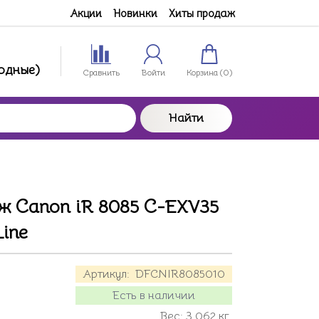
Акции
Новинки
Хиты продаж
ходные)
Сравнить
Войти
Корзина (
0
)
Найти
ж Canon iR 8085 C-EXV35
Line
Артикул:
DFCNIR8085010
Есть в наличии
Вес:
3.062
кг.